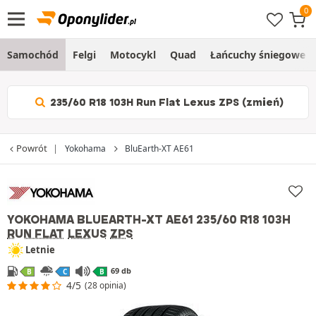
Samochód
Felgi
Motocykl
Quad
Łańcuchy śniegowe
235/60 R18 103H Run Flat Lexus ZPS (zmień)
Powrót
Yokohama
BluEarth-XT AE61
YOKOHAMA BLUEARTH-XT AE61
235/60 R18 103H
RUN FLAT
LEXUS
ZPS
Letnie
69 db
B
C
B
4/5
(28 opinia)