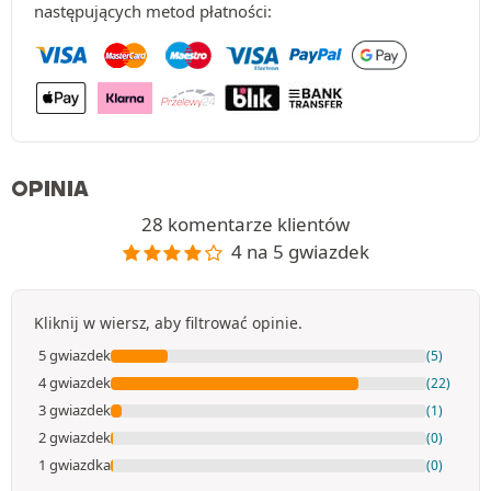
następujących metod płatności:
OPINIA
28 komentarze klientów
4 na 5 gwiazdek
Kliknij w wiersz, aby filtrować opinie.
5 gwiazdek
(5)
4 gwiazdek
(22)
3 gwiazdek
(1)
2 gwiazdek
(0)
1 gwiazdka
(0)