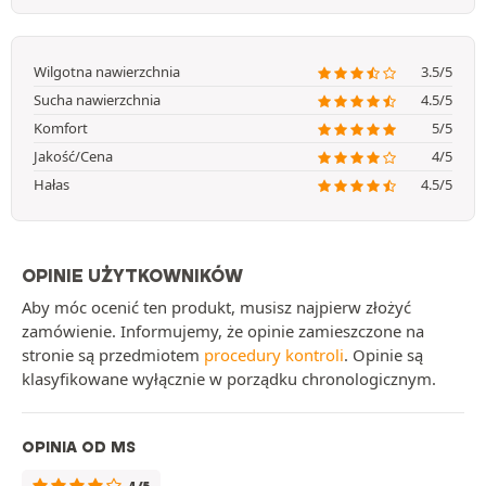
Wilgotna nawierzchnia
3.5/5
Sucha nawierzchnia
4.5/5
Komfort
5/5
Jakość/Cena
4/5
Hałas
4.5/5
OPINIE UŻYTKOWNIKÓW
Aby móc ocenić ten produkt, musisz najpierw złożyć
zamówienie. Informujemy, że opinie zamieszczone na
stronie są przedmiotem
procedury kontroli
. Opinie są
klasyfikowane wyłącznie w porządku chronologicznym.
OPINIA OD MS