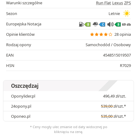
Warunki szczególne
Run Flat
Lexus
ZPS
Sezon
Letnie
Europejska Notacja
69 db
B
C
B
Opinie klientów
28 opinia
Rodzaj opony
Samochodód / Osobowy
EAN
4548515019507
HSN
R7029
Oszczędzaj
Oponylider.pl
496,49
zł
/szt.
24opony.pl
539,00
zł
/szt.*
Oponeo.pl
535,00
zł
/szt.*
* Ceny mogły ulec zmianie od daty widocznej po
kliknięciu na cenę.