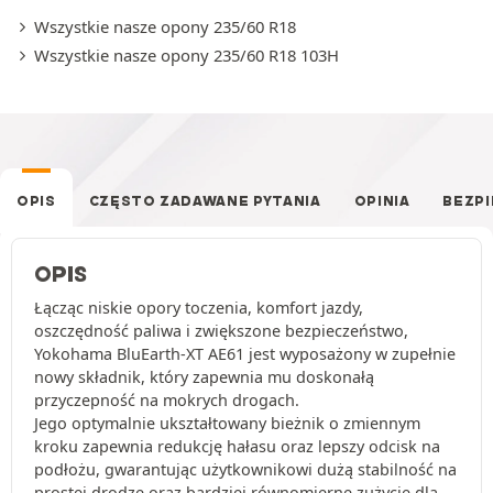
Wszystkie nasze opony 235/60 R18
Wszystkie nasze opony 235/60 R18 103H
OPIS
CZĘSTO ZADAWANE PYTANIA
OPINIA
BEZP
OPIS
Łącząc niskie opory toczenia, komfort jazdy,
oszczędność paliwa i zwiększone bezpieczeństwo,
Yokohama BluEarth-XT AE61 jest wyposażony w zupełnie
nowy składnik, który zapewnia mu doskonałą
przyczepność na mokrych drogach.
Jego optymalnie ukształtowany bieżnik o zmiennym
kroku zapewnia redukcję hałasu oraz lepszy odcisk na
podłożu, gwarantując użytkownikowi dużą stabilność na
prostej drodze oraz bardziej równomierne zużycie dla