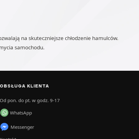
 pozwalają na skuteczniejsze chłodzenie hamulców.
s mycia samochodu.
OBSŁUGA KLIENTA
Od pon. do pt. w godz. 9-17
WhatsApp
Messenger