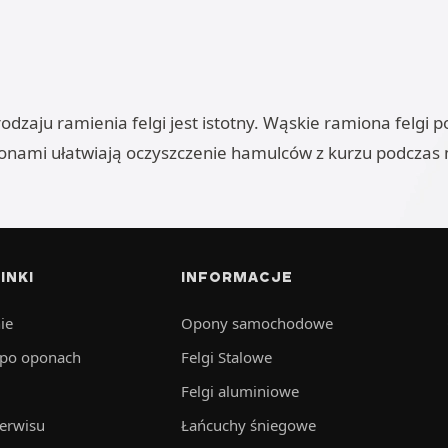
odzaju ramienia felgi jest istotny. Wąskie ramiona felgi
amionami ułatwiają oczyszczenie hamulców z kurzu podcza
INKI
INFORMACJE
ie
Opony samochodowe
 po oponach
Felgi Stalowe
Felgi aluminiowe
serwisu
Łańcuchy śniegowe