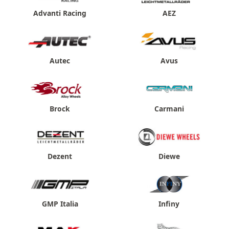
Advanti Racing
AEZ
Autec
Avus
Brock
Carmani
Dezent
Diewe
GMP Italia
Infiny