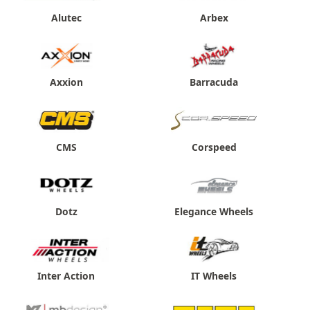
Alutec
Arbex
Axxion
Barracuda
CMS
Corspeed
Dotz
Elegance Wheels
Inter Action
IT Wheels