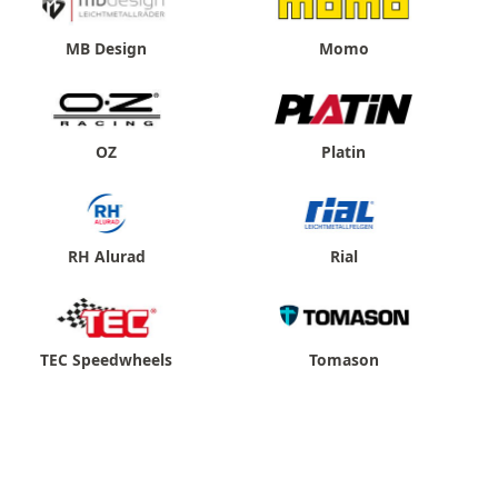
MB Design
Momo
OZ
Platin
RH Alurad
Rial
TEC Speedwheels
Tomason