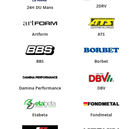
2DRV
24H DU Mans
Artform
ATS
BBS
Borbet
Damina Performance
DBV
Etabeta
Fondmetal