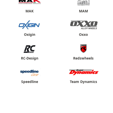
MAK
MAM
Oxigin
Oxxo
RC-Design
Redswheels
Speedline
Team Dynamics