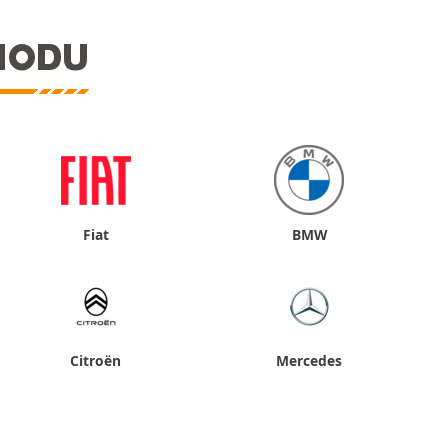
HODU
Fiat
BMW
Citroën
Mercedes