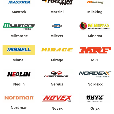
Maxtrek
Mazzini
Mileking
Milestone
Milever
Minerva
Minnell
Mirage
MRF
Neolin
Nereus
Nordexx
Nordman
Novex
Onyx