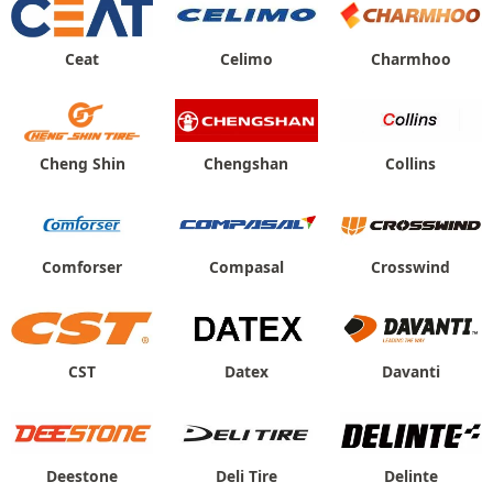
Ceat
Celimo
Charmhoo
Cheng Shin
Chengshan
Collins
Comforser
Compasal
Crosswind
CST
Datex
Davanti
Deestone
Deli Tire
Delinte