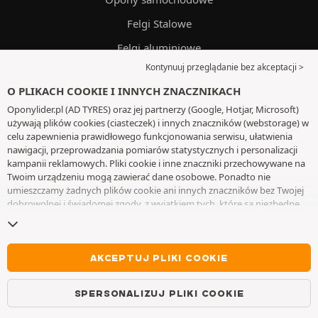
Felgi Stalowe
Felgi aluminiowe
Kontynuuj przeglądanie bez akceptacji >
Łańcuchy śniegowe
O PLIKACH COOKIE I INNYCH ZNACZNIKACH
Sklep
Oponylider.pl (AD TYRES) oraz jej partnerzy (Google, Hotjar, Microsoft)
Oleje
używają plików cookies (ciasteczek) i innych znaczników (webstorage) w
celu zapewnienia prawidłowego funkcjonowania serwisu, ułatwienia
Przewodnik po oponach
nawigacji, przeprowadzania pomiarów statystycznych i personalizacji
kampanii reklamowych. Pliki cookie i inne znaczniki przechowywane na
Dostawa i montaż
Twoim urządzeniu mogą zawierać dane osobowe. Ponadto nie
umieszczamy żadnych plików cookie ani innych znaczników bez Twojej
dobrowolnej i świadomej zgody, z wyjątkiem tych, które są niezbędne
OBSŁUGA KLIENTA
do działania witryny. Twój wybór zachowujemy przez 6 miesięcy. Możesz
wycofać swoją zgodę w dowolnym momencie, przechodząc do
strony z
plikami cookie i innymi znacznikami
. Możesz kontynuować przeglądanie
Od pon. do pt. w godz. 9-17
bez akceptowania plików cookie lub innych znaczników. Odmowa nie
AKCEPTUJ PLIKI COOKIE
wyklucza dostępu do usług AD TYRES. Aby uzyskać więcej informacji,
WhatsApp
zapraszamy do odwiedzenia
strony z plikami cookie i innymi
SPERSONALIZUJ PLIKI COOKIE
znacznikami
.
Messenger