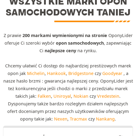
WSZYSTKIE MARKI OPON
SAMOCHODOWYCH TANIEJ
Z prawie
200 markami wymienionymi na stronie
OponyLider
oferuje Ci szeroki wybór
opon samochodowych
, zapewniając
Ci
najlepsze ceny
na rynku.
Chcemy ułatwić Ci dostęp do najbardziej prestiżowych marek
opon jak
Michelin
,
Hankook
,
Bridgestone
czy
Goodyear
, a
nasze hasło brzmi : gwarancja najlepszej ceny. OponyLider jest
też konkurencyjna jeśli chodzi o marki z przedziału marek
takich jak:
Falken
,
Uniroyal
,
Nokian
czy
Vredestein
.
Dysponujemy także bardzo rozległym działem najlepszych
ofert docenianym przez naszych użytkowników oferującym
opony takie jak:
Nexen
,
Tracmax
czy
Nankang
.