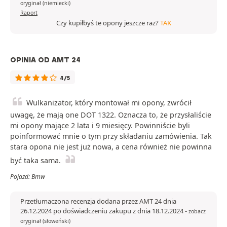
oryginał (niemiecki)
Raport
Czy kupiłbyś te opony jeszcze raz?
TAK
OPINIA OD AMT 24
4/5
Wulkanizator, który montował mi opony, zwrócił
uwagę, że mają one DOT 1322. Oznacza to, że przysłaliście
mi opony mające 2 lata i 9 miesięcy. Powinniście byli
poinformować mnie o tym przy składaniu zamówienia. Tak
stara opona nie jest już nowa, a cena również nie powinna
być taka sama.
Pojazd: Bmw
Przetłumaczona recenzja dodana przez AMT 24 dnia
26.12.2024 po doświadczeniu zakupu z dnia 18.12.2024
-
zobacz
oryginał (słoweński)