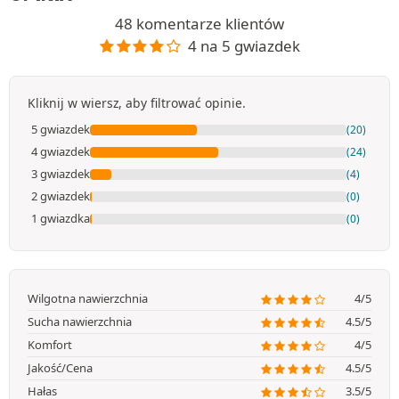
48 komentarze klientów
4 na 5 gwiazdek
Kliknij w wiersz, aby filtrować opinie.
5 gwiazdek
(20)
4 gwiazdek
(24)
3 gwiazdek
(4)
2 gwiazdek
(0)
1 gwiazdka
(0)
Wilgotna nawierzchnia
4/5
Sucha nawierzchnia
4.5/5
Komfort
4/5
Jakość/Cena
4.5/5
Hałas
3.5/5