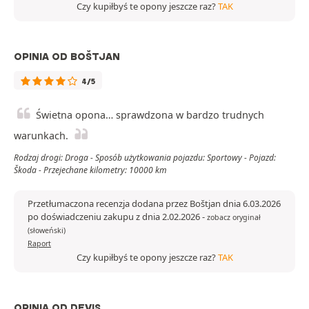
Czy kupiłbyś te opony jeszcze raz?
TAK
OPINIA OD BOŠTJAN
4/5
Świetna opona… sprawdzona w bardzo trudnych
warunkach.
Rodzaj drogi: Droga - Sposób użytkowania pojazdu: Sportowy - Pojazd:
Škoda - Przejechane kilometry: 10000 km
Przetłumaczona recenzja dodana przez Boštjan dnia 6.03.2026
po doświadczeniu zakupu z dnia 2.02.2026
-
zobacz oryginał
(słoweński)
Raport
Czy kupiłbyś te opony jeszcze raz?
TAK
OPINIA OD DEVIS