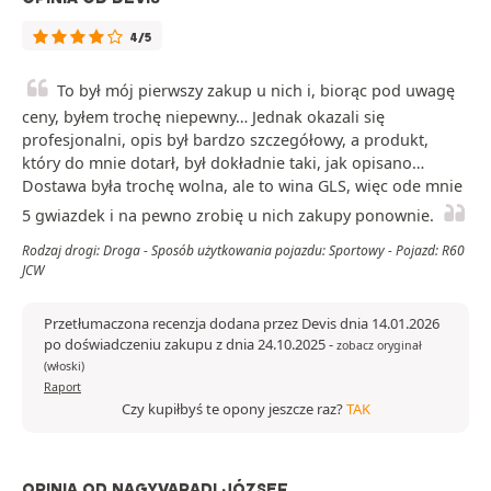
4/5
To był mój pierwszy zakup u nich i, biorąc pod uwagę
ceny, byłem trochę niepewny… Jednak okazali się
profesjonalni, opis był bardzo szczegółowy, a produkt,
który do mnie dotarł, był dokładnie taki, jak opisano…
Dostawa była trochę wolna, ale to wina GLS, więc ode mnie
5 gwiazdek i na pewno zrobię u nich zakupy ponownie.
Rodzaj drogi: Droga - Sposób użytkowania pojazdu: Sportowy - Pojazd: R60
JCW
Przetłumaczona recenzja dodana przez Devis dnia 14.01.2026
po doświadczeniu zakupu z dnia 24.10.2025
-
zobacz oryginał
(włoski)
Raport
Czy kupiłbyś te opony jeszcze raz?
TAK
OPINIA OD NAGYVARADI JÓZSEF