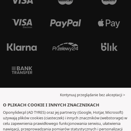
Kontynuuj przeglądanie bez akceptacji >
O PLIKACH COOKIE I INNYCH ZNACZNIKACH
Oponylider.pl (AD TYRES) oraz jej partnerzy (Google, Hotjar, Microsoft)
używają plików cookies (ciasteczek) i innych znaczników (webstorage) w
celu zapewnienia prawidłowego funkcjonowania serwisu, ułatwienia
nawigacji, przeprowadzania pomiarów statystycznych i personalizacji