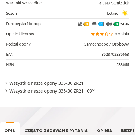
Warunki szczególne
XL
N0
Semi-Slick
Sezon
Letnie
Europejska Notacja
74 db
D
D
B
Opinie klientów
6 opinia
Rodzaj opony
Samochodód / Osobowy
EAN
3528702336663
HSN
233666
Wszystkie nasze opony 335/30 ZR21
Wszystkie nasze opony 335/30 ZR21 109Y
OPIS
CZĘSTO ZADAWANE PYTANIA
OPINIA
BEZP