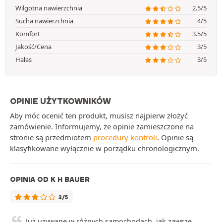
Wilgotna nawierzchnia
2.5/5
Sucha nawierzchnia
4/5
Komfort
3.5/5
Jakość/Cena
3/5
Hałas
3/5
OPINIE UŻYTKOWNIKÓW
Aby móc ocenić ten produkt, musisz najpierw złożyć
zamówienie. Informujemy, że opinie zamieszczone na
stronie są przedmiotem
procedury kontroli
. Opinie są
klasyfikowane wyłącznie w porządku chronologicznym.
OPINIA OD K H BAUER
3/5
Już używane w różnych samochodach, jak zawsze