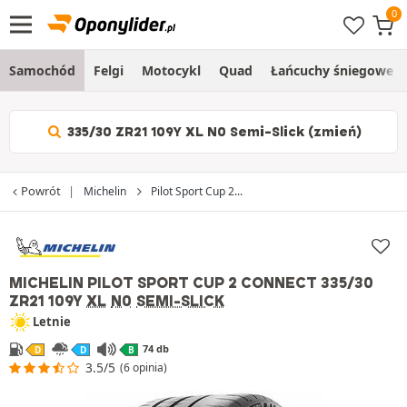
Samochód
Felgi
Motocykl
Quad
Łańcuchy śniegowe
335/30 ZR21 109Y XL N0 Semi-Slick (zmień)
Powrót
Michelin
Pilot Sport Cup 2...
MICHELIN PILOT SPORT CUP 2 CONNECT
335/30
ZR21 109Y
XL
N0
SEMI-SLICK
Letnie
74 db
D
D
B
3.5/5
(6 opinia)