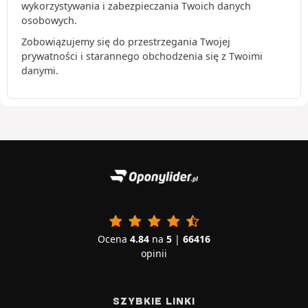
wykorzystywania i zabezpieczania Twoich danych
osobowych.
Zobowiązujemy się do przestrzegania Twojej
prywatności i starannego obchodzenia się z Twoimi
danymi.
Ocena
4.84
na
5
|
66416
opinii
SZYBKIE LINKI