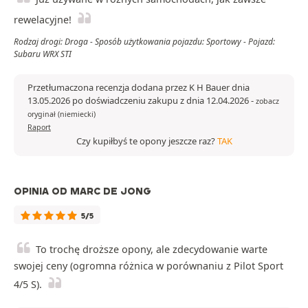
rewelacyjne!
Rodzaj drogi: Droga - Sposób użytkowania pojazdu: Sportowy - Pojazd:
Subaru WRX STI
Przetłumaczona recenzja dodana przez K H Bauer dnia
13.05.2026 po doświadczeniu zakupu z dnia 12.04.2026
-
zobacz
oryginał (niemiecki)
Raport
Czy kupiłbyś te opony jeszcze raz?
TAK
OPINIA OD MARC DE JONG
5/5
To trochę droższe opony, ale zdecydowanie warte
swojej ceny (ogromna różnica w porównaniu z Pilot Sport
4/5 S).