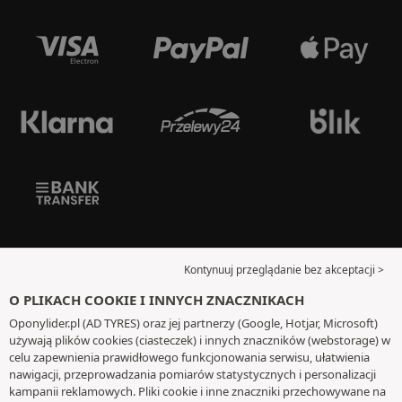
Kontynuuj przeglądanie bez akceptacji >
O PLIKACH COOKIE I INNYCH ZNACZNIKACH
Oponylider.pl (AD TYRES) oraz jej partnerzy (Google, Hotjar, Microsoft)
używają plików cookies (ciasteczek) i innych znaczników (webstorage) w
celu zapewnienia prawidłowego funkcjonowania serwisu, ułatwienia
nawigacji, przeprowadzania pomiarów statystycznych i personalizacji
kampanii reklamowych. Pliki cookie i inne znaczniki przechowywane na