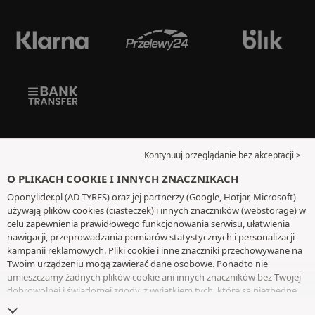
Kontynuuj przeglądanie bez akceptacji >
O PLIKACH COOKIE I INNYCH ZNACZNIKACH
Oponylider.pl (AD TYRES) oraz jej partnerzy (Google, Hotjar, Microsoft)
używają plików cookies (ciasteczek) i innych znaczników (webstorage) w
celu zapewnienia prawidłowego funkcjonowania serwisu, ułatwienia
nawigacji, przeprowadzania pomiarów statystycznych i personalizacji
kampanii reklamowych. Pliki cookie i inne znaczniki przechowywane na
Twoim urządzeniu mogą zawierać dane osobowe. Ponadto nie
umieszczamy żadnych plików cookie ani innych znaczników bez Twojej
dobrowolnej i świadomej zgody, z wyjątkiem tych, które są niezbędne
do działania witryny. Twój wybór zachowujemy przez 6 miesięcy. Możesz