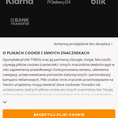
Kontynuuj przeglądanie bez akceptacji >
O PLIKACH COOKIE I INNYCH ZNACZNIKACH
Oponylider.pl (AD TYRES) oraz jej partnerzy (Google, Hotjar, Microsoft)
używają plików cookies (ciasteczek) i innych znaczników (webstorage) w
celu zapewnienia prawidłowego funkcjonowania serwisu, ułatwienia
nawigacji, przeprowadzania pomiarów statystycznych i personalizacji
kampanii reklamowych. Pliki cookie i inne znaczniki przechowywane na
Twoim urządzeniu mogą zawierać dane osobowe. Ponadto nie
umieszczamy żadnych plików cookie ani innych znaczników bez Twojej
dobrowolnej i świadomej zgody, z wyjątkiem tych, które są niezbędne
do działania witryny. Twój wybór zachowujemy przez 6 miesięcy. Możesz
wycofać swoją zgodę w dowolnym momencie, przechodząc do
strony z
plikami cookie i innymi znacznikami
. Możesz kontynuować przeglądanie
bez akceptowania plików cookie lub innych znaczników. Odmowa nie
AKCEPTUJ PLIKI COOKIE