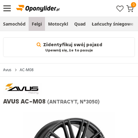
Samochód
Felgi
Motocykl
Quad
Łańcuchy śniegowe
Zidentyfikuj swój pojazd
Upewnij się, że to pasuje
Avus
AC-M08
AVUS AC-M08
(ANTRACYT, N°3050)