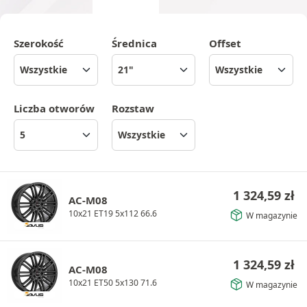
Szerokość
Średnica
Offset
Liczba otworów
Rozstaw
1 324,59
zł
AC-M08
10x21 ET19 5x112 66.6
W magazynie
1 324,59
zł
AC-M08
10x21 ET50 5x130 71.6
W magazynie