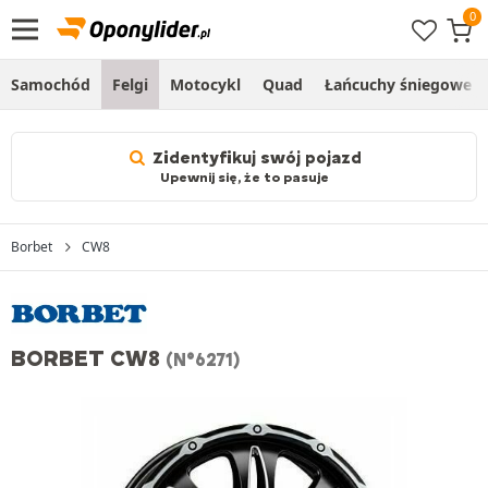
Samochód
Felgi
Motocykl
Quad
Łańcuchy śniegowe
Zidentyfikuj swój pojazd
Upewnij się, że to pasuje
Borbet
CW8
BORBET CW8
(N°6271)