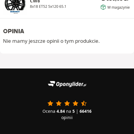
CW8
8x18 ET52 5x120 65.1
W magazynie
OPINIA
Nie mamy jeszcze opinii o tym produkcie.
Ocena
4.84
na
5
|
66416
opinii