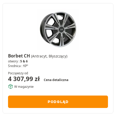
Borbet CH
(Antracyt, Błyszczący)
otwory :
5 & 6
Średnica :
17"
Począwszy od
4 307,99
zł
Cena detaliczna
W magazynie
PODGLĄD