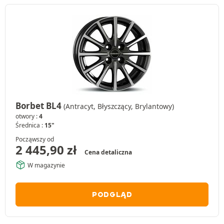
Borbet BL4
(Antracyt, Błyszczący, Brylantowy)
otwory :
4
Średnica :
15"
Począwszy od
2 445,90
zł
Cena detaliczna
W magazynie
PODGLĄD