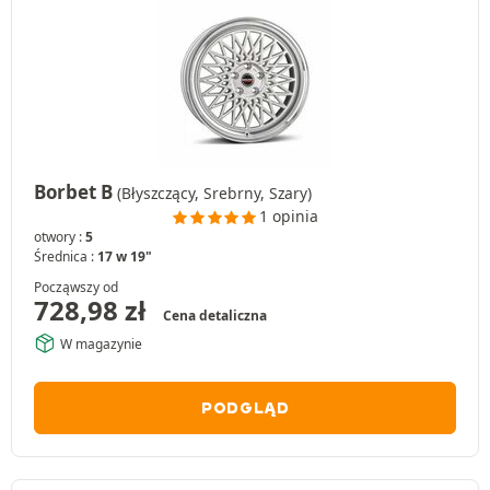
Borbet B
(Błyszczący, Srebrny, Szary)
1 opinia
otwory :
5
Średnica :
17 w 19"
Począwszy od
728,98
zł
Cena detaliczna
W magazynie
PODGLĄD