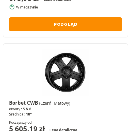
W magazynie
PODGLĄD
Borbet CWB
(Czerń, Matowy)
otwory :
5 & 6
Średnica :
18"
Począwszy od
5 605,19
zł
Cena detaliczna