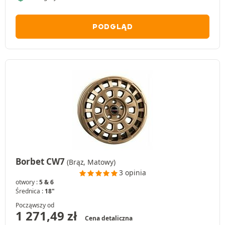
PODGLĄD
Borbet CW7
(Brąz, Matowy)
3 opinia
otwory :
5 & 6
Średnica :
18"
Począwszy od
1 271,49
zł
Cena detaliczna