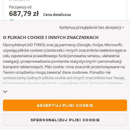
Począwszy od
687,79
zł
Cena detaliczna
W magazynie
Kontynuuj przeglądanie bez akceptacji >
O PLIKACH COOKIE I INNYCH ZNACZNIKACH
PODGLĄD
Oponylider.pl (AD TYRES) oraz jej partnerzy (Google, Hotjar, Microsoft)
używają plików cookies (ciasteczek) i innych znaczników (webstorage) w
celu zapewnienia prawidłowego funkcjonowania serwisu, ułatwienia
nawigacji, przeprowadzania pomiarów statystycznych i personalizacji
kampanii reklamowych. Pliki cookie i inne znaczniki przechowywane na
Twoim urządzeniu mogą zawierać dane osobowe. Ponadto nie
umieszczamy żadnych plików cookie ani innych znaczników bez Twojej
dobrowolnej i świadomej zgody, z wyjątkiem tych, które są niezbędne
do działania witryny. Twój wybór zachowujemy przez 6 miesięcy. Możesz
wycofać swoją zgodę w dowolnym momencie, przechodząc do
strony z
plikami cookie i innymi znacznikami
. Możesz kontynuować przeglądanie
bez akceptowania plików cookie lub innych znaczników. Odmowa nie
AKCEPTUJ PLIKI COOKIE
wyklucza dostępu do usług AD TYRES. Aby uzyskać więcej informacji,
zapraszamy do odwiedzenia
Borbet CWD
strony z plikami cookie i innymi
(Antracyt, Błyszczący, Brylantowy)
SPERSONALIZUJ PLIKI COOKIE
znacznikami
.
5 opinia
otwory :
5