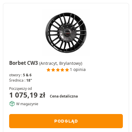
Borbet CW3
(Antracyt, Brylantowy)
1 opinia
otwory :
5 & 6
Średnica :
18"
Począwszy od
1 075,19
zł
Cena detaliczna
W magazynie
PODGLĄD