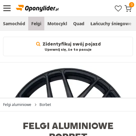
Samochód
Felgi
Motocykl
Quad
Łańcuchy śniegowe
Zidentyfikuj swój pojazd
Upewnij się, że to pasuje
Felgi aluminiowe
Borbet
FELGI ALUMINIOWE