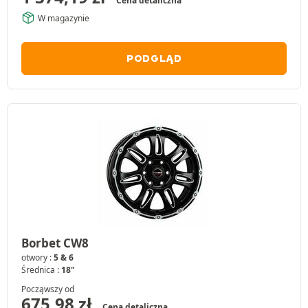
Cena detaliczna
W magazynie
PODGLĄD
Borbet CW8
otwory :
5 & 6
Średnica :
18"
Począwszy od
675,98
zł
Cena detaliczna