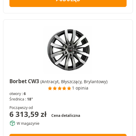
Borbet CW3
(Antracyt, Błyszczący, Brylantowy)
1 opinia
otwory :
6
Średnica :
18"
Począwszy od
6 313,59
zł
Cena detaliczna
W magazynie