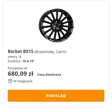
Borbet BX15
(Brylantowy, Czerń)
otwory :
5
Średnica :
18 w 19"
Począwszy od
680,09
zł
Cena detaliczna
W magazynie
PODGLĄD