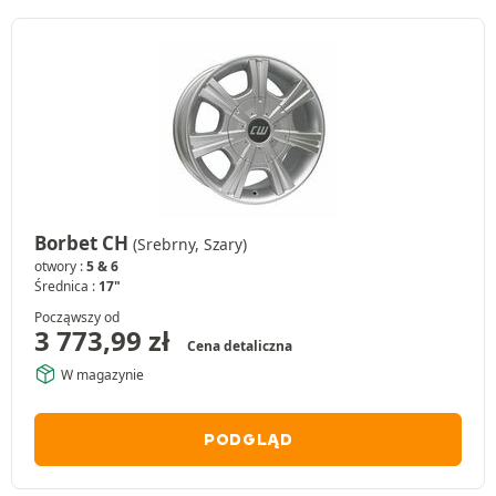
Borbet CH
(Srebrny, Szary)
otwory :
5 & 6
Średnica :
17"
Począwszy od
3 773,99
zł
Cena detaliczna
W magazynie
PODGLĄD