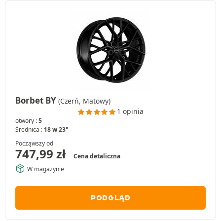
Borbet BY
(Czerń, Matowy)
1 opinia
otwory :
5
Średnica :
18 w 23"
Począwszy od
747,99
zł
Cena detaliczna
W magazynie
PODGLĄD