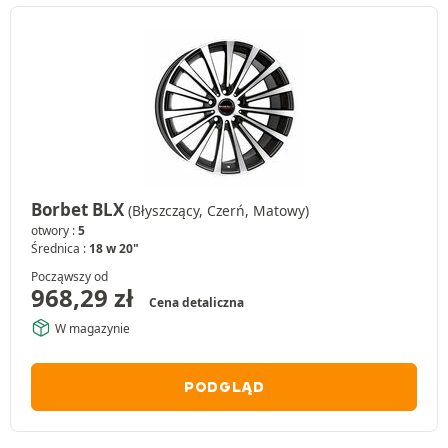
Borbet BLX
(Błyszczący, Czerń, Matowy)
otwory :
5
Średnica :
18 w 20"
Począwszy od
968,29
zł
Cena detaliczna
W magazynie
PODGLĄD