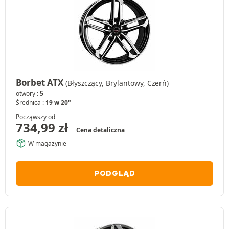
Borbet ATX
(Błyszczący, Brylantowy, Czerń)
otwory :
5
Średnica :
19 w 20"
Począwszy od
734,99
zł
Cena detaliczna
W magazynie
PODGLĄD