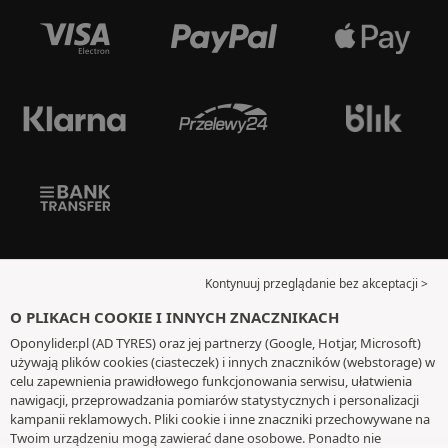
Kontynuuj przeglądanie bez akceptacji >
O PLIKACH COOKIE I INNYCH ZNACZNIKACH
Oponylider.pl (AD TYRES) oraz jej partnerzy (Google, Hotjar, Microsoft)
używają plików cookies (ciasteczek) i innych znaczników (webstorage) w
celu zapewnienia prawidłowego funkcjonowania serwisu, ułatwienia
nawigacji, przeprowadzania pomiarów statystycznych i personalizacji
kampanii reklamowych. Pliki cookie i inne znaczniki przechowywane na
Twoim urządzeniu mogą zawierać dane osobowe. Ponadto nie