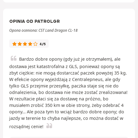
OPINIA OD PATROLGR
Opona oceniona: CST Land Dragon CL-18
4/5
Bardzo dobre opony (gdy już je otrzymałem), ale
dostawa jest katastrofalna z GLS, ponieważ opony są
zbyt ciężkie: nie mogą dostarczać paczek powyżej 35 kg.
W efekcie opony wyjeżdżają z Centralepneus, ale gdy
tylko GLS przejmie przesyłkę, paczka staje się nie do
odnalezienia, bo dostawa nie może zostać zrealizowana!
W rezultacie płaci się za dostawę na próżno, bo
musiałem zrobić 350 km w obie strony, żeby odebrać 4
opony… Ale poza tym to wciąż bardzo dobre opony; do
jazdy w terenie to chyba najlepsze, co można dostać w
rozsądnej cenie!