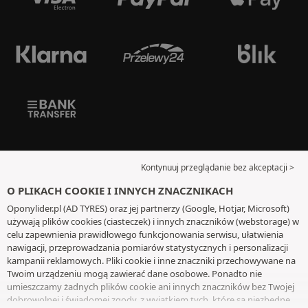
Kontynuuj przeglądanie bez akceptacji >
O PLIKACH COOKIE I INNYCH ZNACZNIKACH
Oponylider.pl (AD TYRES) oraz jej partnerzy (Google, Hotjar, Microsoft)
używają plików cookies (ciasteczek) i innych znaczników (webstorage) w
celu zapewnienia prawidłowego funkcjonowania serwisu, ułatwienia
nawigacji, przeprowadzania pomiarów statystycznych i personalizacji
kampanii reklamowych. Pliki cookie i inne znaczniki przechowywane na
Twoim urządzeniu mogą zawierać dane osobowe. Ponadto nie
umieszczamy żadnych plików cookie ani innych znaczników bez Twojej
dobrowolnej i świadomej zgody, z wyjątkiem tych, które są niezbędne