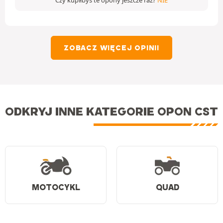
Czy kupiłbyś te opony jeszcze raz?
NIE
ZOBACZ WIĘCEJ OPINII
ODKRYJ INNE KATEGORIE OPON CST
MOTOCYKL
QUAD