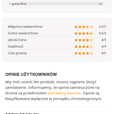
1 gwiazdka
(0)
Wilgotna nawierzchnia
3.5/5
Sucha nawierzchnia
4.5/5
Jakość/Cena
4/5
Stabilność
4/5
Czas grzania
4/5
OPINIE UŻYTKOWNIKÓW
Aby móc ocenić ten produkt, musisz najpierw złożyć
zamówienie. Informujemy, że opinie zamieszczone na
stronie są przedmiotem
procedury kontroli
. Opinie są
klasyfikowane wyłącznie w porządku chronologicznym.