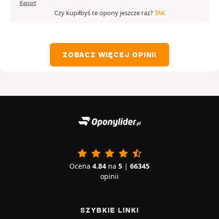
Raport
Czy kupiłbyś te opony jeszcze raz?
TAK
ZOBACZ WIĘCEJ OPINII
Ocena
4.84
na
5
|
66345
opinii
SZYBKIE LINKI