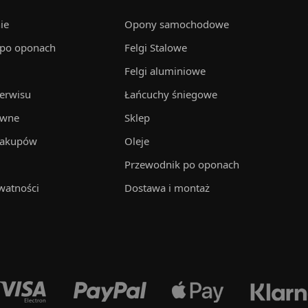
ie
Opony samochodowe
 po oponach
Felgi Stalowe
Felgi aluminiowe
serwisu
Łańcuchy śniegowe
awne
Sklep
zakupów
Oleje
Przewodnik po oponach
watności
Dostawa i montaż