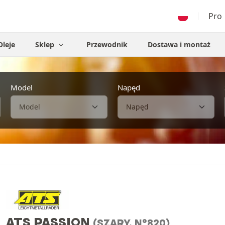
Pro
Oleje
Sklep
Przewodnik
Dostawa i montaż
Model
Napęd
ATS PASSION
(SZARY, N°820)