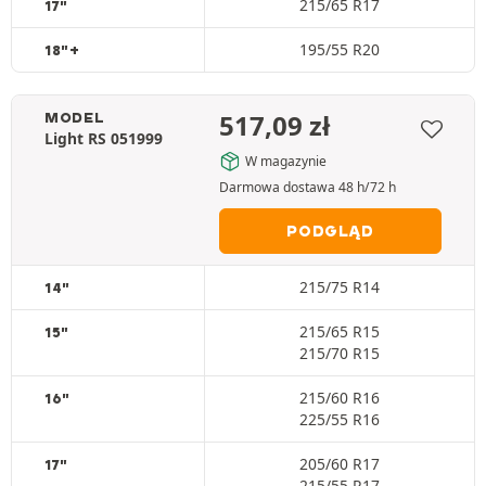
215/65 R17
17"
195/55 R20
18"+
517,09
zł
MODEL
Light RS 051999
W magazynie
Darmowa dostawa 48 h/72 h
PODGLĄD
215/75 R14
14"
215/65 R15
15"
215/70 R15
215/60 R16
16"
225/55 R16
205/60 R17
17"
215/55 R17