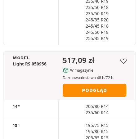
235/40 R19
235/50 R18
235/50 R19
245/35 R20
245/45 R18
245/50 R18
255/35 R19
517,09
zł
MODEL
Light RS 050956
W magazynie
Darmowa dostawa 48 h/72 h
PODGLĄD
205/80 R14
14"
235/60 R14
195/75 R15
15"
195/80 R15
205/65 R15