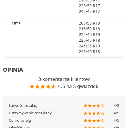
225/50 R17
245/45 R17
205/55 R18
18"+
215/50 R18
225/40 R19
225/45 R18
245/35 R19
245/40 R18
OPINIA
3 komentarze klientów
4.5 na 5 gwiazdek
Łatwość instalacji
4/5
Utrzymywanie toru jazdy
4/5
Ochrona felg
4/5
Jakość/Cena
4/5