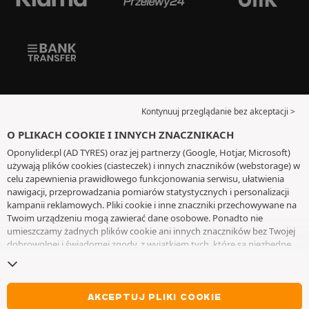
Kontynuuj przeglądanie bez akceptacji >
O PLIKACH COOKIE I INNYCH ZNACZNIKACH
Oponylider.pl (AD TYRES) oraz jej partnerzy (Google, Hotjar, Microsoft)
używają plików cookies (ciasteczek) i innych znaczników (webstorage) w
celu zapewnienia prawidłowego funkcjonowania serwisu, ułatwienia
nawigacji, przeprowadzania pomiarów statystycznych i personalizacji
kampanii reklamowych. Pliki cookie i inne znaczniki przechowywane na
Twoim urządzeniu mogą zawierać dane osobowe. Ponadto nie
umieszczamy żadnych plików cookie ani innych znaczników bez Twojej
dobrowolnej i świadomej zgody, z wyjątkiem tych, które są niezbędne
do działania witryny. Twój wybór zachowujemy przez 6 miesięcy. Możesz
wycofać swoją zgodę w dowolnym momencie, przechodząc do
strony z
plikami cookie i innymi znacznikami
. Możesz kontynuować przeglądanie
bez akceptowania plików cookie lub innych znaczników. Odmowa nie
AKCEPTUJ PLIKI COOKIE