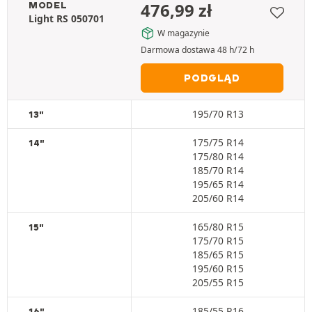
476,99
zł
MODEL
Light RS 050701
W magazynie
Darmowa dostawa 48 h/72 h
PODGLĄD
195/70 R13
13"
175/75 R14
14"
175/80 R14
185/70 R14
195/65 R14
205/60 R14
165/80 R15
15"
175/70 R15
185/65 R15
195/60 R15
205/55 R15
185/55 R16
16"