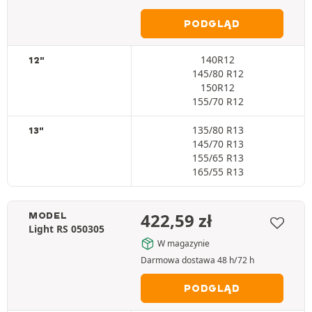
PODGLĄD
140R12
12"
145/80 R12
150R12
155/70 R12
135/80 R13
13"
145/70 R13
155/65 R13
165/55 R13
422,59
zł
MODEL
Light RS 050305
W magazynie
Darmowa dostawa 48 h/72 h
PODGLĄD