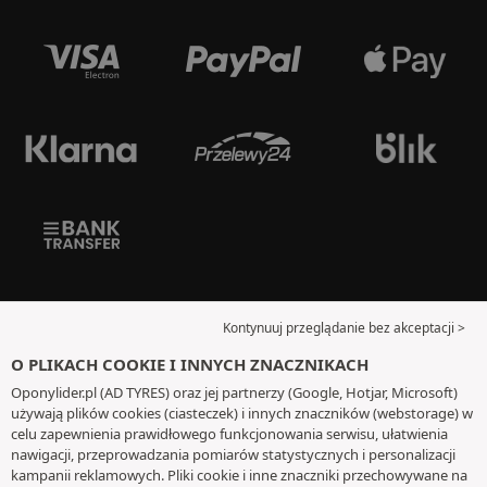
Kontynuuj przeglądanie bez akceptacji >
O PLIKACH COOKIE I INNYCH ZNACZNIKACH
Oponylider.pl (AD TYRES) oraz jej partnerzy (Google, Hotjar, Microsoft)
używają plików cookies (ciasteczek) i innych znaczników (webstorage) w
celu zapewnienia prawidłowego funkcjonowania serwisu, ułatwienia
nawigacji, przeprowadzania pomiarów statystycznych i personalizacji
kampanii reklamowych. Pliki cookie i inne znaczniki przechowywane na