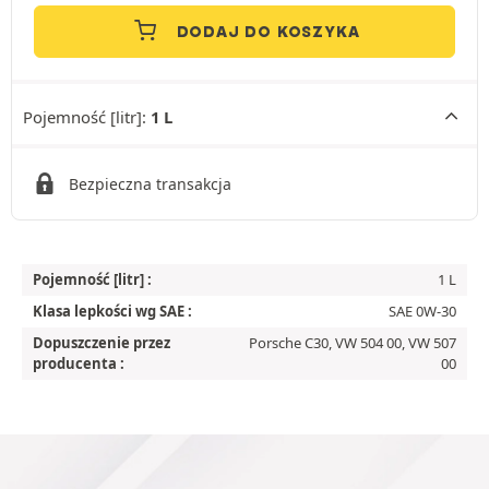
DODAJ DO KOSZYKA
Pojemność [litr]:
1 L
Bezpieczna transakcja
Pojemność [litr] :
1 L
Klasa lepkości wg SAE :
SAE 0W-30
Dopuszczenie przez
Porsche C30, VW 504 00, VW 507
producenta :
00