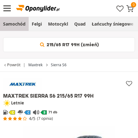
Samochód
Felgi
Motocykl
Quad
Łańcuchy śniegowe
215/65 R17 99H (zmień)
Powrót
Maxtrek
Sierra S6
MAXTREK SIERRA S6
215/65 R17 99H
Letnie
71 db
C
C
B
4/5
(7 opinia)