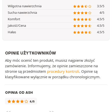
Wilgotna nawierzchnia
3.5/5
Sucha nawierzchnia
4/5
Komfort
4.5/5
Jakość/Cena
4.5/5
Hałas
4.5/5
OPINIE UŻYTKOWNIKÓW
Aby móc ocenić ten produkt, musisz najpierw złożyć
zamówienie. Informujemy, że opinie zamieszczone na
stronie są przedmiotem
procedury kontroli
. Opinie są
klasyfikowane wyłącznie w porządku chronologicznym.
OPINIA OD ASH
4/5