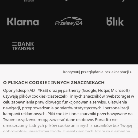
Kontynuuj przeglądanie bez akceptacji >
O PLIKACH COOKIE I INNYCH ZNACZNIKACH
Oponylider.pl (AD TYRES) oraz jej partnerzy (Google, Hotjar, Microsoft)
używają plików cookies (ciasteczek) i innych znaczników (webstorage) w
celu zapewnienia prawidłowego funkcjonowania serwisu, ułatwienia
nawigacji, przeprowadzania pomiarów statystycznych i personalizacji
kampanii reklamowych. Pliki cookie i inne znaczniki przechowywane na
Twoim urządzeniu mogą zawierać dane osobowe. Ponadto nie
umieszczamy żadnych plików cookie ani innych znaczników bez Twojej
dobrowolnej i świadomej zgody, z wyjątkiem tych, które są niezbędne
do działania witryny. Twój wybór zachowujemy przez 6 miesięcy. Możesz