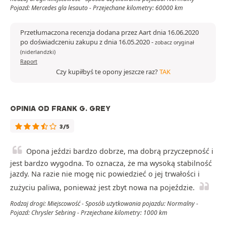
Pojazd: Mercedes gla lesauto - Przejechane kilometry: 60000 km
Przetłumaczona recenzja dodana przez Aart dnia 16.06.2020
po doświadczeniu zakupu z dnia 16.05.2020
-
zobacz oryginał
(niderlandzki)
Raport
Czy kupiłbyś te opony jeszcze raz?
TAK
OPINIA OD FRANK G. GREY
3/5
Opona jeździ bardzo dobrze, ma dobrą przyczepność i
jest bardzo wygodna. To oznacza, że ma wysoką stabilność
jazdy. Na razie nie mogę nic powiedzieć o jej trwałości i
zużyciu paliwa, ponieważ jest zbyt nowa na pojeździe.
Rodzaj drogi: Miejscowość - Sposób użytkowania pojazdu: Normalny -
Pojazd: Chrysler Sebring - Przejechane kilometry: 1000 km