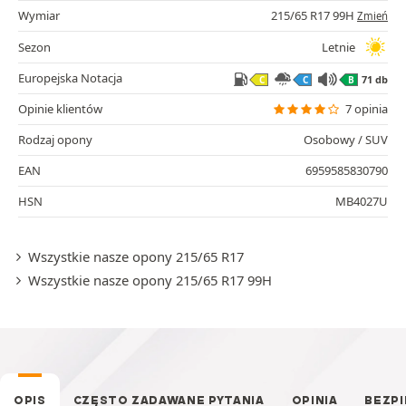
Wymiar
215/65 R17 99H
Zmień
Sezon
Letnie
Europejska Notacja
71 db
C
C
B
Opinie klientów
7 opinia
Rodzaj opony
Osobowy / SUV
EAN
6959585830790
HSN
MB4027U
Wszystkie nasze opony 215/65 R17
Wszystkie nasze opony 215/65 R17 99H
OPIS
CZĘSTO ZADAWANE PYTANIA
OPINIA
BEZP