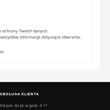
.
e ochrony Twoich danych.
z wszystkie informacje dotyczące zbierania,
mi.
OBSŁUGA KLIENTA
Od pon. do pt. w godz. 9-17