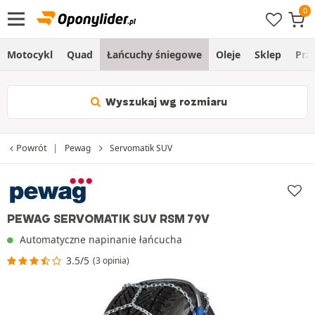
Motocykl
Quad
Łańcuchy śniegowe
Oleje
Sklep
Prz
Wyszukaj wg rozmiaru
Powrót
Pewag
Servomatik SUV
PEWAG SERVOMATIK SUV RSM 79V
Automatyczne napinanie łańcucha
3.5/5
(3 opinia)