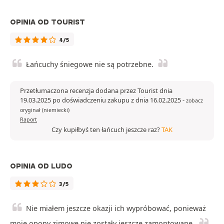
OPINIA OD TOURIST
4/5
Łańcuchy śniegowe nie są potrzebne.
Przetłumaczona recenzja dodana przez Tourist dnia
19.03.2025 po doświadczeniu zakupu z dnia 16.02.2025
-
zobacz
oryginał (niemiecki)
Raport
Czy kupiłbyś ten łańcuch jeszcze raz?
TAK
OPINIA OD LUDO
3/5
Nie miałem jeszcze okazji ich wypróbować, ponieważ
moje opony zimowe nie zostały jeszcze zamontowane.