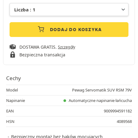
DODAJ DO KOSZYKA
DOSTAWA GRATIS.
Szczegóły
Bezpieczna transakcja
Cechy
Model
Pewag Servomatik SUV RSM 79V
Napinanie
Automatyczne napinanie łańcucha
EAN
9009994591182
HSN
4089568
Bezpieczny montaż bez haków mocujących