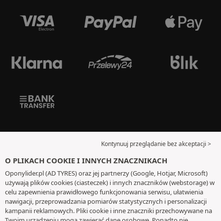
Kontynuuj przeglądanie bez akceptacji >
O PLIKACH COOKIE I INNYCH ZNACZNIKACH
Oponylider.pl (AD TYRES) oraz jej partnerzy (Google, Hotjar, Microsoft)
używają plików cookies (ciasteczek) i innych znaczników (webstorage) w
celu zapewnienia prawidłowego funkcjonowania serwisu, ułatwienia
nawigacji, przeprowadzania pomiarów statystycznych i personalizacji
kampanii reklamowych. Pliki cookie i inne znaczniki przechowywane na
Twoim urządzeniu mogą zawierać dane osobowe. Ponadto nie