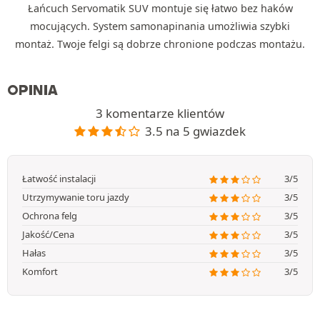
Łańcuch Servomatik SUV montuje się łatwo bez haków
mocujących. System samonapinania umożliwia szybki
montaż. Twoje felgi są dobrze chronione podczas montażu.
OPINIA
3 komentarze klientów
3.5 na 5 gwiazdek
Łatwość instalacji
3/5
Utrzymywanie toru jazdy
3/5
Ochrona felg
3/5
Jakość/Cena
3/5
Hałas
3/5
Komfort
3/5