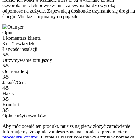
czworokątnej. Ich powierzchnia zapewnia bardzo wysoką
odporność na zużycie. Zapewniają doskonałe trzymanie się drogi na
śniegu. Montaż stacjonarny do pojazdu.
Opinia
1 komentarz klienta
3 na 5 gwiazdek
Łatwość instalacji
5/5
Utrzymywanie toru jazdy
5/5
Ochrona felg
3/5
Jakość/Cena
4/5
Hałas
3/5
Komfort
3/5
Opinie użytkowników
Aby móc ocenić ten produkt, musisz najpierw złożyć zamówienie.
Informujemy, że opinie zamieszczone na stronie są przedmiotem
procedury kontroli
. Opinie są klasyfikowane wyłącznie w porządku