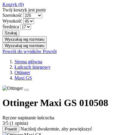
Koszyk
(0)
Twój koszyk jest pusty
Szerokość
Wysokość
Średnica
Szukaj
Wyszukaj wg rozmiaru
Wyszukaj wg rozmiaru
Powrót do wyników
Powrót
Strona główna
Łańcuch śniegowy
Ottinger
Maxi GS
Ottinger Maxi GS 010508
Ręczne napinanie łańcucha
3/5
(1 opinia)
Naciśnij dwukrotnie, aby powiększyć
Powrót