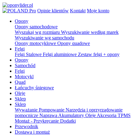
Pro
Opinie klientów
Kontakt
Moje konto
Opony
Opony samochodowe
Wyszukaj wg rozmiaru
Wyszukiwanie według marek
Wyszukiwanie wg samochodu
Opony motocyklowe
Opony quadowe
Felgi
Felgi Stalowe
Felgi aluminiowe
Zestaw felgi + opony
Opony
Samochód
Felgi
Motocykl
Quad
Łańcuchy śniegowe
Oleje
Sklep
Sklep
Wyważanie
Pompowanie
Narzędzia i oprzyrządowanie
pomocnicze
Naprawa
Akumulatory
Oleje
Akcesoria
TPMS
Montaż - Przykręcanie
Dodatki
Przewodnik
Dostawa i montaż