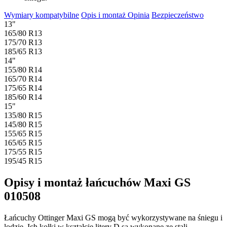
Wymiary kompatybilne
Opis i montaż
Opinia
Bezpieczeństwo
13"
165/80 R13
175/70 R13
185/65 R13
14"
155/80 R14
165/70 R14
175/65 R14
185/60 R14
15"
135/80 R15
145/80 R15
155/65 R15
165/65 R15
175/55 R15
195/45 R15
Opisy i montaż łańcuchów Maxi GS
010508
Łańcuchy Ottinger Maxi GS mogą być wykorzystywane na śniegu i
lodzie. Ich kołki w kształcie litery D są wykonane ze stali