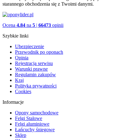
starannego obchodzenia się z Twoimi danymi.
Ocena
4.84
na
5
|
66473
opinii
Szybkie linki
Ubezpieczenie
Przewodnik po oponach
Opinia
Rejestracja serwisu
Warunki prawne
Regulamin zakupów
Kraj
Polityka prywatności
Cookies
Informacje
Opony samochodowe
Felgi Stalowe
Felgi aluminiowe
Łańcuchy śniegowe
Sklep