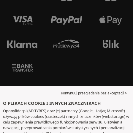
Kontynuuj przeglądanie bez akceptacji >
O PLIKACH COOKIE I INNYCH ZNACZNIKACH
Oponylider.pl (AD TYRES) oraz jej partnerzy (Google, Hotjar, Microsoft)
używają plików cookies (ciasteczek) i innych znaczników (webstorage) w
celu zapewnienia prawidłowego funkcjonowania serwisu, ułatwienia
nawigacji, przeprowadzania pomiarów statystycznych i personalizacji