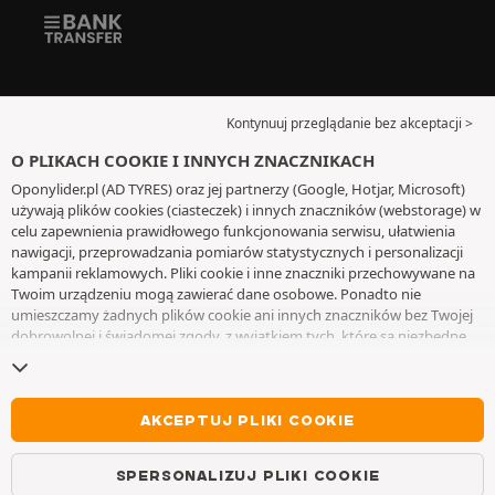
Kontynuuj przeglądanie bez akceptacji >
O PLIKACH COOKIE I INNYCH ZNACZNIKACH
Oponylider.pl (AD TYRES) oraz jej partnerzy (Google, Hotjar, Microsoft)
używają plików cookies (ciasteczek) i innych znaczników (webstorage) w
celu zapewnienia prawidłowego funkcjonowania serwisu, ułatwienia
nawigacji, przeprowadzania pomiarów statystycznych i personalizacji
kampanii reklamowych. Pliki cookie i inne znaczniki przechowywane na
Twoim urządzeniu mogą zawierać dane osobowe. Ponadto nie
umieszczamy żadnych plików cookie ani innych znaczników bez Twojej
dobrowolnej i świadomej zgody, z wyjątkiem tych, które są niezbędne
do działania witryny. Twój wybór zachowujemy przez 6 miesięcy. Możesz
wycofać swoją zgodę w dowolnym momencie, przechodząc do
strony z
plikami cookie i innymi znacznikami
. Możesz kontynuować przeglądanie
bez akceptowania plików cookie lub innych znaczników. Odmowa nie
AKCEPTUJ PLIKI COOKIE
wyklucza dostępu do usług AD TYRES. Aby uzyskać więcej informacji,
zapraszamy do odwiedzenia
strony z plikami cookie i innymi
SPERSONALIZUJ PLIKI COOKIE
znacznikami
.