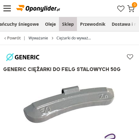
ańcuchy śniegowe
Oleje
Sklep
Przewodnik
Dostawa i m
Powrót
Wyważanie
Ciężarki do wyważ...
GENERIC CIĘŻARKI DO FELG STALOWYCH 50G