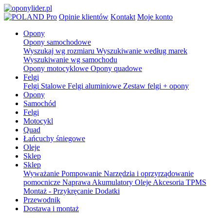
Pro
Opinie klientów
Kontakt
Moje konto
Opony
Opony samochodowe
Wyszukaj wg rozmiaru
Wyszukiwanie według marek
Wyszukiwanie wg samochodu
Opony motocyklowe
Opony quadowe
Felgi
Felgi Stalowe
Felgi aluminiowe
Zestaw felgi + opony
Opony
Samochód
Felgi
Motocykl
Quad
Łańcuchy śniegowe
Oleje
Sklep
Sklep
Wyważanie
Pompowanie
Narzędzia i oprzyrządowanie
pomocnicze
Naprawa
Akumulatory
Oleje
Akcesoria
TPMS
Montaż - Przykręcanie
Dodatki
Przewodnik
Dostawa i montaż