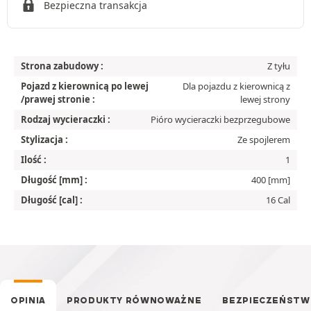
Bezpieczna transakcja
Strona zabudowy :
Z tyłu
Pojazd z kierownicą po lewej
Dla pojazdu z kierownicą z
/prawej stronie :
lewej strony
Rodzaj wycieraczki :
Pióro wycieraczki bezprzegubowe
Stylizacja :
Ze spojlerem
Ilość :
1
Długość [mm] :
400 [mm]
Długość [cal] :
16 Cal
OPINIA
PRODUKTY RÓWNOWAŻNE
BEZPIECZEŃST