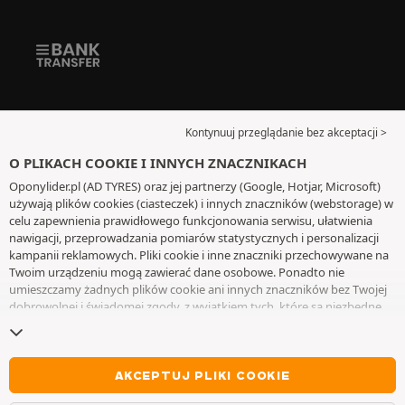
Kontynuuj przeglądanie bez akceptacji >
O PLIKACH COOKIE I INNYCH ZNACZNIKACH
Oponylider.pl (AD TYRES) oraz jej partnerzy (Google, Hotjar, Microsoft)
używają plików cookies (ciasteczek) i innych znaczników (webstorage) w
celu zapewnienia prawidłowego funkcjonowania serwisu, ułatwienia
nawigacji, przeprowadzania pomiarów statystycznych i personalizacji
kampanii reklamowych. Pliki cookie i inne znaczniki przechowywane na
Twoim urządzeniu mogą zawierać dane osobowe. Ponadto nie
umieszczamy żadnych plików cookie ani innych znaczników bez Twojej
dobrowolnej i świadomej zgody, z wyjątkiem tych, które są niezbędne
do działania witryny. Twój wybór zachowujemy przez 6 miesięcy. Możesz
wycofać swoją zgodę w dowolnym momencie, przechodząc do
strony z
plikami cookie i innymi znacznikami
. Możesz kontynuować przeglądanie
bez akceptowania plików cookie lub innych znaczników. Odmowa nie
AKCEPTUJ PLIKI COOKIE
wyklucza dostępu do usług AD TYRES. Aby uzyskać więcej informacji,