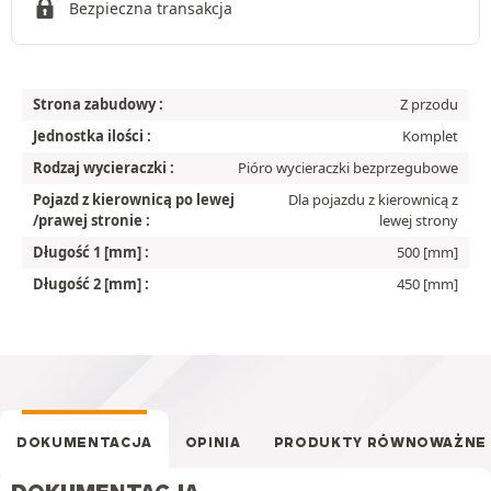
Bezpieczna transakcja
Strona zabudowy :
Z przodu
Jednostka ilości :
Komplet
Rodzaj wycieraczki :
Pióro wycieraczki bezprzegubowe
Pojazd z kierownicą po lewej
Dla pojazdu z kierownicą z
/prawej stronie :
lewej strony
Długość 1 [mm] :
500 [mm]
Długość 2 [mm] :
450 [mm]
DOKUMENTACJA
OPINIA
PRODUKTY RÓWNOWAŻNE