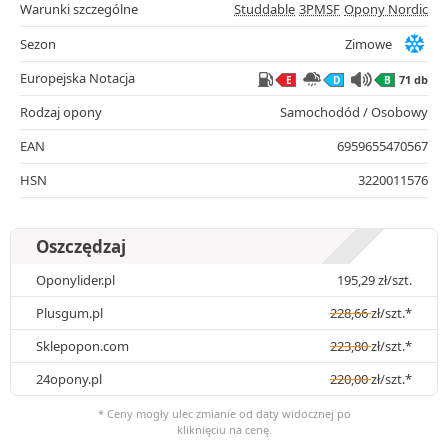
Warunki szczególne
Studdable
3PMSF
Opony Nordic
Sezon
Zimowe
Europejska Notacja
71 db
E
D
B
Rodzaj opony
Samochodód / Osobowy
EAN
6959655470567
HSN
3220011576
Oszczędzaj
Oponylider.pl
195,29
zł
/szt.
Plusgum.pl
228,66
zł
/szt.*
Sklepopon.com
223,80
zł
/szt.*
24opony.pl
220,00
zł
/szt.*
* Ceny mogły ulec zmianie od daty widocznej po
kliknięciu na cenę.