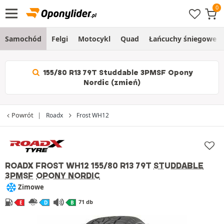
Samochód
Felgi
Motocykl
Quad
Łańcuchy śniegowe
155/80 R13 79T Studdable 3PMSF Opony
Nordic (zmień)
Powrót
Roadx
Frost WH12
ROADX FROST WH12
155/80 R13 79T
STUDDABLE
3PMSF
OPONY NORDIC
Zimowe
71 db
E
D
B