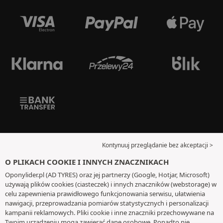
Kontynuuj przeglądanie bez akceptacji >
O PLIKACH COOKIE I INNYCH ZNACZNIKACH
Oponylider.pl (AD TYRES) oraz jej partnerzy (Google, Hotjar, Microsoft)
używają plików cookies (ciasteczek) i innych znaczników (webstorage) w
celu zapewnienia prawidłowego funkcjonowania serwisu, ułatwienia
nawigacji, przeprowadzania pomiarów statystycznych i personalizacji
kampanii reklamowych. Pliki cookie i inne znaczniki przechowywane na
Twoim urządzeniu mogą zawierać dane osobowe. Ponadto nie