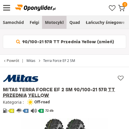
Samochód
Felgi
Motocykl
Quad
Łańcuchy śniegowe
90/100-21 57R TT Przednia Yellow (zmień)
Powrót
Mitas
Terra Force EF 2 SM
MITAS TERRA FORCE EF 2 SM
90/100-21 57R
TT
PRZEDNIA
YELLOW
Kategoria :
Off-road
72 db
C
B
B