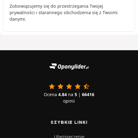
Zobowiązujemy się do przestrzegania Twojej
prywatności i starannego obchodzenia się z Twoimi
danymi.
Ocena
4.84
na
5
|
66416
opinii
SZYBKIE LINKI
Ubezpieczenie