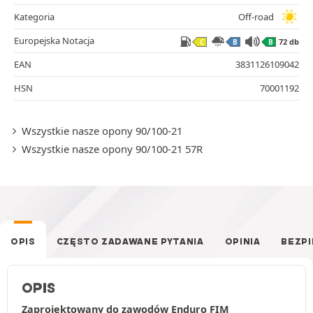
Kategoria
Off-road
Europejska Notacja
72 db
C
B
B
EAN
3831126109042
HSN
70001192
Wszystkie nasze opony 90/100-21
Wszystkie nasze opony 90/100-21 57R
OPIS
CZĘSTO ZADAWANE PYTANIA
OPINIA
BEZP
OPIS
Zaprojektowany do zawodów Enduro FIM