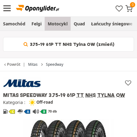
Samochód
Felgi
Motocykl
Quad
Łańcuchy śniegowe
3.75-19 61P TT NHS Tylna OW (zmień)
Powrót
Mitas
Speedway
MITAS SPEEDWAY
3.75-19 61P
TT
NHS
TYLNA
OW
Kategoria :
Off-road
70 db
C
A
B