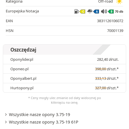
Kategoria
Off-road
Europejska Notacja
70 db
C
A
B
EAN
3831126106072
HSN
70001139
Oszczędzaj
Oponylider.pl
282,40
zł
/szt.
Oponeo.pl
398,00
zł
/szt.*
Oponyalbert.pl
333,13
zł
/szt.*
Hurtopony.pl
327,00
zł
/szt.*
* Ceny mogły ulec zmianie od daty widocznej po
kliknięciu na cenę.
Wszystkie nasze opony 3.75-19
Wszystkie nasze opony 3.75-19 61P