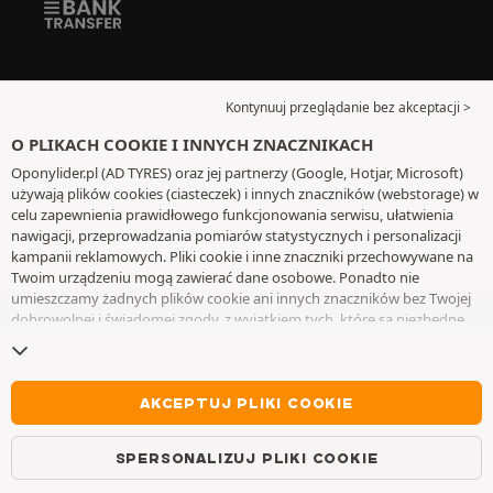
Kontynuuj przeglądanie bez akceptacji >
O PLIKACH COOKIE I INNYCH ZNACZNIKACH
Oponylider.pl (AD TYRES) oraz jej partnerzy (Google, Hotjar, Microsoft)
używają plików cookies (ciasteczek) i innych znaczników (webstorage) w
celu zapewnienia prawidłowego funkcjonowania serwisu, ułatwienia
nawigacji, przeprowadzania pomiarów statystycznych i personalizacji
kampanii reklamowych. Pliki cookie i inne znaczniki przechowywane na
Twoim urządzeniu mogą zawierać dane osobowe. Ponadto nie
umieszczamy żadnych plików cookie ani innych znaczników bez Twojej
dobrowolnej i świadomej zgody, z wyjątkiem tych, które są niezbędne
do działania witryny. Twój wybór zachowujemy przez 6 miesięcy. Możesz
wycofać swoją zgodę w dowolnym momencie, przechodząc do
strony z
plikami cookie i innymi znacznikami
. Możesz kontynuować przeglądanie
bez akceptowania plików cookie lub innych znaczników. Odmowa nie
AKCEPTUJ PLIKI COOKIE
wyklucza dostępu do usług AD TYRES. Aby uzyskać więcej informacji,
zapraszamy do odwiedzenia
strony z plikami cookie i innymi
SPERSONALIZUJ PLIKI COOKIE
znacznikami
.