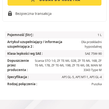
Bezpieczna transakcja
Pojemność [litr] :
1 L
Artykuł uzupełniający / informacja
Dla przekładni
uzupełniająca 2 :
hypoidalnej
Klasa lepkości wg SAE :
SAE 75W-90
Dopuszczenie
Scania STO 1:0, ZF TE-ML 02B, ZF TE-ML 16B, ZF
przez
TE-ML 17B, ZF TE-ML 19B, ZF TE-ML 08, MAN M
producenta :
3343 Type M
Specyfikacja :
API GL-5, API MT-1, API GL-4
Rodzaj połączenia :
Puszka