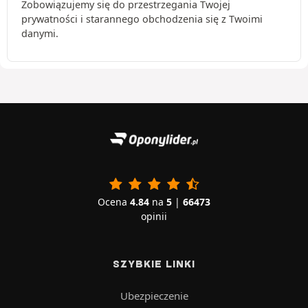
Zobowiązujemy się do przestrzegania Twojej
prywatności i starannego obchodzenia się z Twoimi
danymi.
Ocena
4.84
na
5
|
66473
opinii
SZYBKIE LINKI
Ubezpieczenie