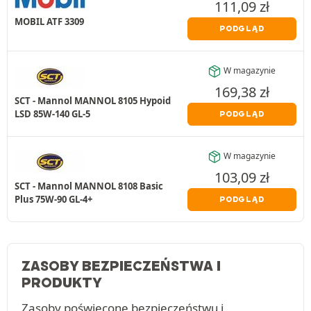
111,09
zł
MOBIL ATF 3309
PODGLĄD
W magazynie
169,38
zł
SCT - Mannol MANNOL 8105 Hypoid
LSD 85W-140 GL-5
PODGLĄD
W magazynie
103,09
zł
SCT - Mannol MANNOL 8108 Basic
Plus 75W-90 GL-4+
PODGLĄD
ZASOBY BEZPIECZEŃSTWA I
PRODUKTY
Zasoby poświęcone bezpieczeństwu i