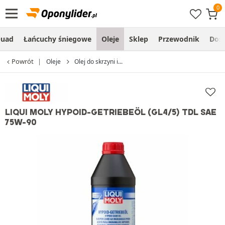
uad
Łańcuchy śniegowe
Oleje
Sklep
Przewodnik
Dos
Powrót
Oleje
Olej do skrzyni i...
LIQUI MOLY HYPOID-GETRIEBEÖL (GL4/5) TDL SAE
75W-90