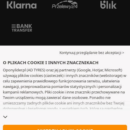
Kontynuuj przeglądanie bez akceptacji >
O PLIKACH COOKIE I INNYCH ZNACZNIKACH
Oponylider.pl (AD TYRES) oraz jej partnerzy (Google, Hotjar, Microsoft)
używają plików cookies (ciasteczek) i innych znaczników (webstorage) w
celu zapewnienia prawidłowego funkcjonowania serwisu, ułatwienia
nawigacji, przeprowadzania pomiarów statystycznych i personalizacji
kampanii reklamowych. Pliki cookie i inne znaczniki przechowywane na
Twoim urządzeniu mogą zawierać dane osobowe. Ponadto nie
umieszczamy żadnych plików cookie ani innych znaczników bez Twojej
dobrowolnej i świadomej zgody, z wyjątkiem tych, które są niezbędne
do działania witryny. Twój wybór zachowujemy przez 6 miesięcy. Możesz
wycofać swoją zgodę w dowolnym momencie, przechodząc do
strony z
plikami cookie i innymi znacznikami
. Możesz kontynuować przeglądanie