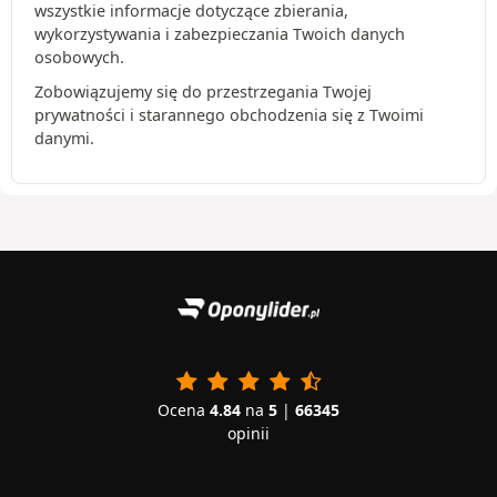
wszystkie informacje dotyczące zbierania,
wykorzystywania i zabezpieczania Twoich danych
osobowych.
Zobowiązujemy się do przestrzegania Twojej
prywatności i starannego obchodzenia się z Twoimi
danymi.
Ocena
4.84
na
5
|
66345
opinii