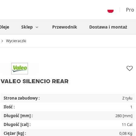
Pro
Oleje
Sklep
Przewodnik
Dostawa i montaż
Wycieraczki
VALEO SILENCIO REAR
Strona zabudowy :
Z tyłu
Ilość :
1
Długość [mm] :
280 [mm]
Długość [cal] :
11 Cal
Ciężar [kg] :
0,08 Kg