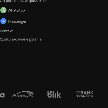
Od pon. do pt. w godz. 9-17
WhatsApp
Messenger
Kontakt
Często zadawane pytania