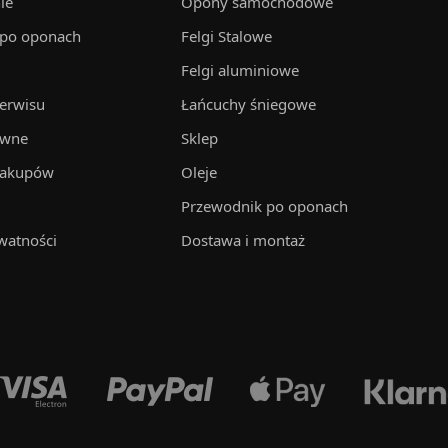
ie
Opony samochodowe
 po oponach
Felgi Stalowe
Felgi aluminiowe
serwisu
Łańcuchy śniegowe
awne
Sklep
zakupów
Oleje
Przewodnik po oponach
watności
Dostawa i montaż