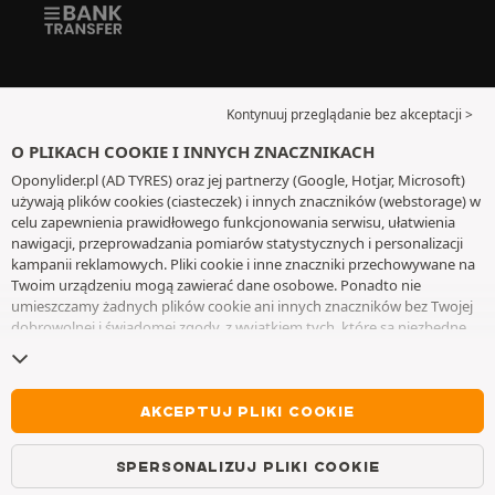
Kontynuuj przeglądanie bez akceptacji >
O PLIKACH COOKIE I INNYCH ZNACZNIKACH
Oponylider.pl (AD TYRES) oraz jej partnerzy (Google, Hotjar, Microsoft)
używają plików cookies (ciasteczek) i innych znaczników (webstorage) w
celu zapewnienia prawidłowego funkcjonowania serwisu, ułatwienia
nawigacji, przeprowadzania pomiarów statystycznych i personalizacji
kampanii reklamowych. Pliki cookie i inne znaczniki przechowywane na
Twoim urządzeniu mogą zawierać dane osobowe. Ponadto nie
umieszczamy żadnych plików cookie ani innych znaczników bez Twojej
dobrowolnej i świadomej zgody, z wyjątkiem tych, które są niezbędne
do działania witryny. Twój wybór zachowujemy przez 6 miesięcy. Możesz
wycofać swoją zgodę w dowolnym momencie, przechodząc do
strony z
plikami cookie i innymi znacznikami
. Możesz kontynuować przeglądanie
bez akceptowania plików cookie lub innych znaczników. Odmowa nie
AKCEPTUJ PLIKI COOKIE
wyklucza dostępu do usług AD TYRES. Aby uzyskać więcej informacji,
zapraszamy do odwiedzenia
strony z plikami cookie i innymi
SPERSONALIZUJ PLIKI COOKIE
znacznikami
.