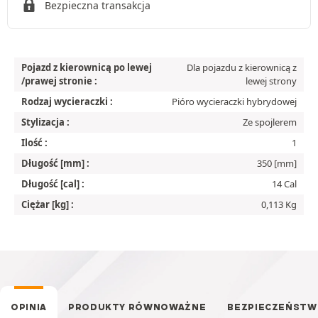
Bezpieczna transakcja
Pojazd z kierownicą po lewej
Dla pojazdu z kierownicą z
/prawej stronie :
lewej strony
Rodzaj wycieraczki :
Pióro wycieraczki hybrydowej
Stylizacja :
Ze spojlerem
Ilość :
1
Długość [mm] :
350 [mm]
Długość [cal] :
14 Cal
Ciężar [kg] :
0,113 Kg
OPINIA
PRODUKTY RÓWNOWAŻNE
BEZPIECZEŃST