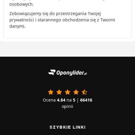
osobowych.
Zobowiązujemy się do przestrzegania Twojej
prywatności i starannego obchodzenia się z Twoimi
danymi.
Ocena
4.84
na
5
|
66416
opinii
SZYBKIE LINKI