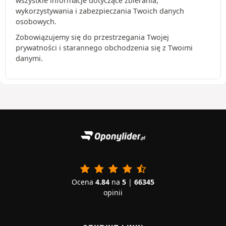
wszystkie informacje dotyczące zbierania,
wykorzystywania i zabezpieczania Twoich danych
osobowych.
Zobowiązujemy się do przestrzegania Twojej
prywatności i starannego obchodzenia się z Twoimi
danymi.
Ocena
4.84
na
5
|
66345
opinii