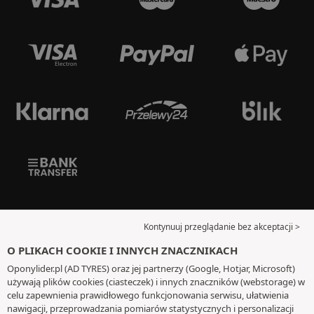
Kontynuuj przeglądanie bez akceptacji >
O PLIKACH COOKIE I INNYCH ZNACZNIKACH
Oponylider.pl (AD TYRES) oraz jej partnerzy (Google, Hotjar, Microsoft)
używają plików cookies (ciasteczek) i innych znaczników (webstorage) w
celu zapewnienia prawidłowego funkcjonowania serwisu, ułatwienia
nawigacji, przeprowadzania pomiarów statystycznych i personalizacji