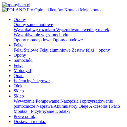
Pro
Opinie klientów
Kontakt
Moje konto
Opony
Opony samochodowe
Wyszukaj wg rozmiaru
Wyszukiwanie według marek
Wyszukiwanie wg samochodu
Opony motocyklowe
Opony quadowe
Felgi
Felgi Stalowe
Felgi aluminiowe
Zestaw felgi + opony
Opony
Samochód
Felgi
Motocykl
Quad
Łańcuchy śniegowe
Oleje
Sklep
Sklep
Wyważanie
Pompowanie
Narzędzia i oprzyrządowanie
pomocnicze
Naprawa
Akumulatory
Oleje
Akcesoria
TPMS
Montaż - Przykręcanie
Dodatki
Przewodnik
Dostawa i montaż