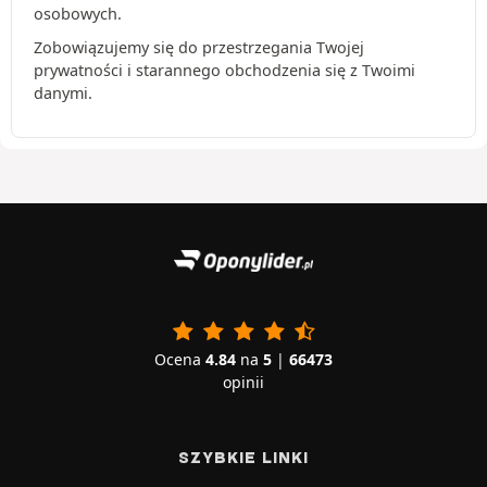
osobowych.
Zobowiązujemy się do przestrzegania Twojej
prywatności i starannego obchodzenia się z Twoimi
danymi.
Ocena
4.84
na
5
|
66473
opinii
SZYBKIE LINKI