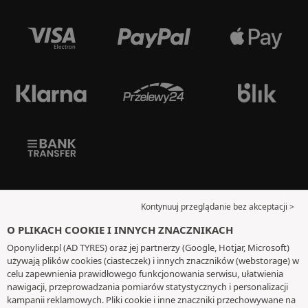
Kontynuuj przeglądanie bez akceptacji >
O PLIKACH COOKIE I INNYCH ZNACZNIKACH
Oponylider.pl (AD TYRES) oraz jej partnerzy (Google, Hotjar, Microsoft)
używają plików cookies (ciasteczek) i innych znaczników (webstorage) w
celu zapewnienia prawidłowego funkcjonowania serwisu, ułatwienia
nawigacji, przeprowadzania pomiarów statystycznych i personalizacji
kampanii reklamowych. Pliki cookie i inne znaczniki przechowywane na