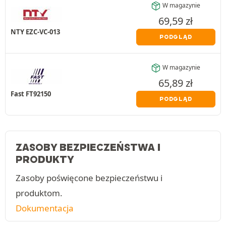
W magazynie
69,59
zł
NTY EZC-VC-013
PODGLĄD
W magazynie
65,89
zł
Fast FT92150
PODGLĄD
ZASOBY BEZPIECZEŃSTWA I
PRODUKTY
Zasoby poświęcone bezpieczeństwu i
produktom.
Dokumentacja