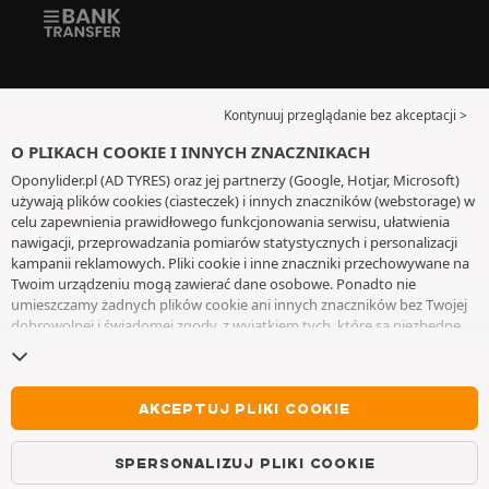
Kontynuuj przeglądanie bez akceptacji >
O PLIKACH COOKIE I INNYCH ZNACZNIKACH
Oponylider.pl (AD TYRES) oraz jej partnerzy (Google, Hotjar, Microsoft)
używają plików cookies (ciasteczek) i innych znaczników (webstorage) w
celu zapewnienia prawidłowego funkcjonowania serwisu, ułatwienia
nawigacji, przeprowadzania pomiarów statystycznych i personalizacji
kampanii reklamowych. Pliki cookie i inne znaczniki przechowywane na
Twoim urządzeniu mogą zawierać dane osobowe. Ponadto nie
umieszczamy żadnych plików cookie ani innych znaczników bez Twojej
dobrowolnej i świadomej zgody, z wyjątkiem tych, które są niezbędne
do działania witryny. Twój wybór zachowujemy przez 6 miesięcy. Możesz
wycofać swoją zgodę w dowolnym momencie, przechodząc do
strony z
plikami cookie i innymi znacznikami
. Możesz kontynuować przeglądanie
bez akceptowania plików cookie lub innych znaczników. Odmowa nie
AKCEPTUJ PLIKI COOKIE
wyklucza dostępu do usług AD TYRES. Aby uzyskać więcej informacji,
zapraszamy do odwiedzenia
strony z plikami cookie i innymi
SPERSONALIZUJ PLIKI COOKIE
znacznikami
.