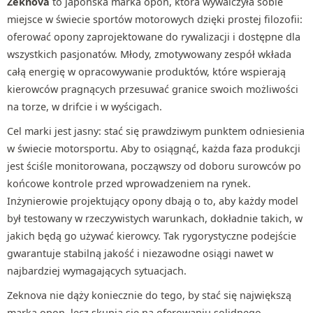
Zeknova
to japońska marka opon, która wywalczyła sobie
miejsce w świecie sportów motorowych dzięki prostej filozofii:
oferować opony zaprojektowane do rywalizacji i dostępne dla
wszystkich pasjonatów. Młody, zmotywowany zespół wkłada
całą energię w opracowywanie produktów, które wspierają
kierowców pragnących przesuwać granice swoich możliwości
na torze, w drifcie i w wyścigach.
Cel marki jest jasny: stać się prawdziwym punktem odniesienia
w świecie motorsportu. Aby to osiągnąć, każda faza produkcji
jest ściśle monitorowana, począwszy od doboru surowców po
końcowe kontrole przed wprowadzeniem na rynek.
Inżynierowie projektujący opony dbają o to, aby każdy model
był testowany w rzeczywistych warunkach, dokładnie takich, w
jakich będą go używać kierowcy. Tak rygorystyczne podejście
gwarantuje stabilną jakość i niezawodne osiągi nawet w
najbardziej wymagających sytuacjach.
Zeknova nie dąży koniecznie do tego, by stać się największą
marką opon, lecz skupia się na oferowaniu solidnego