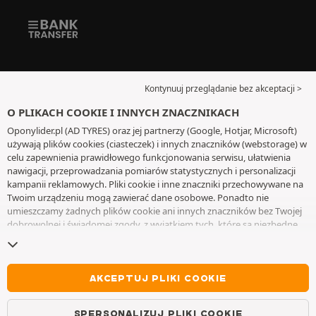
Kontynuuj przeglądanie bez akceptacji >
O PLIKACH COOKIE I INNYCH ZNACZNIKACH
Oponylider.pl (AD TYRES) oraz jej partnerzy (Google, Hotjar, Microsoft)
używają plików cookies (ciasteczek) i innych znaczników (webstorage) w
celu zapewnienia prawidłowego funkcjonowania serwisu, ułatwienia
nawigacji, przeprowadzania pomiarów statystycznych i personalizacji
kampanii reklamowych. Pliki cookie i inne znaczniki przechowywane na
Twoim urządzeniu mogą zawierać dane osobowe. Ponadto nie
umieszczamy żadnych plików cookie ani innych znaczników bez Twojej
dobrowolnej i świadomej zgody, z wyjątkiem tych, które są niezbędne
do działania witryny. Twój wybór zachowujemy przez 6 miesięcy. Możesz
wycofać swoją zgodę w dowolnym momencie, przechodząc do
strony z
plikami cookie i innymi znacznikami
. Możesz kontynuować przeglądanie
bez akceptowania plików cookie lub innych znaczników. Odmowa nie
AKCEPTUJ PLIKI COOKIE
wyklucza dostępu do usług AD TYRES. Aby uzyskać więcej informacji,
zapraszamy do odwiedzenia
strony z plikami cookie i innymi
SPERSONALIZUJ PLIKI COOKIE