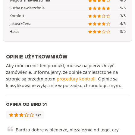
Wilgotna nawierzchnia
4/5
Sucha nawierzchnia
5/5
Komfort
3/5
Jakość/Cena
4/5
Hałas
3/5
OPINIE UŻYTKOWNIKÓW
Aby móc ocenić ten produkt, musisz najpierw złożyć
zamówienie. Informujemy, że opinie zamieszczone na
stronie są przedmiotem
procedury kontroli
. Opinie są
klasyfikowane wyłącznie w porządku chronologicznym.
OPINIA OD BIRD 51
3/5
Bardzo dobre w plenerze, niezależnie od tego, czy