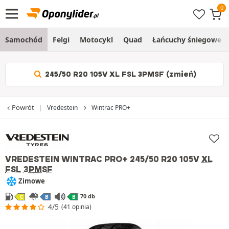
Samochód
Felgi
Motocykl
Quad
Łańcuchy śniegowe
245/50 R20 105V XL FSL 3PMSF (zmień)
Powrót
Vredestein
Wintrac PRO+
VREDESTEIN WINTRAC PRO+
245/50 R20 105V
XL
FSL
3PMSF
Zimowe
70 db
C
B
B
4/5
(41 opinia)