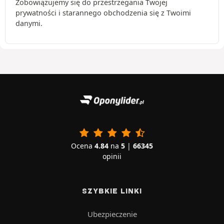
Zobowiązujemy się do przestrzegania Twojej
prywatności i starannego obchodzenia się z Twoimi
danymi.
Ocena
4.84
na
5
|
66345
opinii
SZYBKIE LINKI
Ubezpieczenie