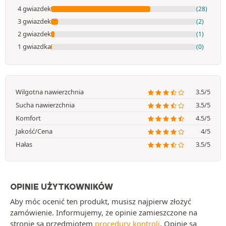
4 gwiazdek
(28)
3 gwiazdek
(2)
2 gwiazdek
(1)
1 gwiazdka
(0)
Wilgotna nawierzchnia
3.5/5
Sucha nawierzchnia
3.5/5
Komfort
4.5/5
Jakość/Cena
4/5
Hałas
3.5/5
OPINIE UŻYTKOWNIKÓW
Aby móc ocenić ten produkt, musisz najpierw złożyć
zamówienie. Informujemy, że opinie zamieszczone na
stronie są przedmiotem
procedury kontroli
. Opinie są