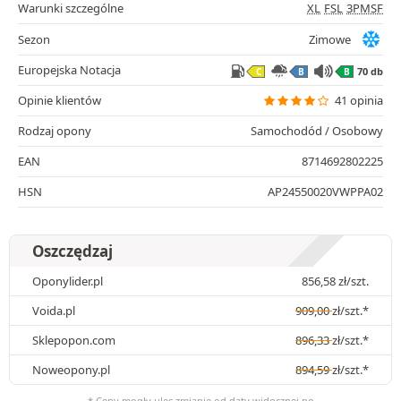
Warunki szczególne
XL
FSL
3PMSF
Sezon
Zimowe
Europejska Notacja
70 db
C
B
B
Opinie klientów
41 opinia
Rodzaj opony
Samochodód / Osobowy
EAN
8714692802225
HSN
AP24550020VWPPA02
Oszczędzaj
Oponylider.pl
856,58
zł
/szt.
Voida.pl
909,00
zł
/szt.*
Sklepopon.com
896,33
zł
/szt.*
Noweopony.pl
894,59
zł
/szt.*
* Ceny mogły ulec zmianie od daty widocznej po