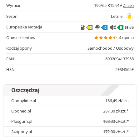
Wymiar
195/65 R15 91V
Zmień
Sezon
Letnie
Europejska Notacja
68 db
C
C
B
Opinie klientów
4 opinia
Rodzaj opony
Samochodód / Osobowy
EAN
6932094133958
HSN
2ESN565F
Oszczędzaj
Oponylider.pl
166,49
zł
/szt.
Oponeo.pl
287,00
zł
/szt.*
Plusgum.pl
188,33
zł
/szt.*
24opony.pl
172,00
zł
/szt.*