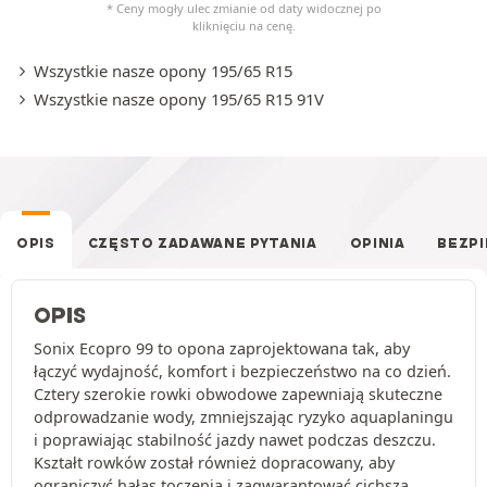
* Ceny mogły ulec zmianie od daty widocznej po
kliknięciu na cenę.
Wszystkie nasze opony 195/65 R15
Wszystkie nasze opony 195/65 R15 91V
OPIS
CZĘSTO ZADAWANE PYTANIA
OPINIA
BEZP
OPIS
Sonix Ecopro 99 to opona zaprojektowana tak, aby
łączyć wydajność, komfort i bezpieczeństwo na co dzień.
Cztery szerokie rowki obwodowe zapewniają skuteczne
odprowadzanie wody, zmniejszając ryzyko aquaplaningu
i poprawiając stabilność jazdy nawet podczas deszczu.
Kształt rowków został również dopracowany, aby
ograniczyć hałas toczenia i zagwarantować cichszą