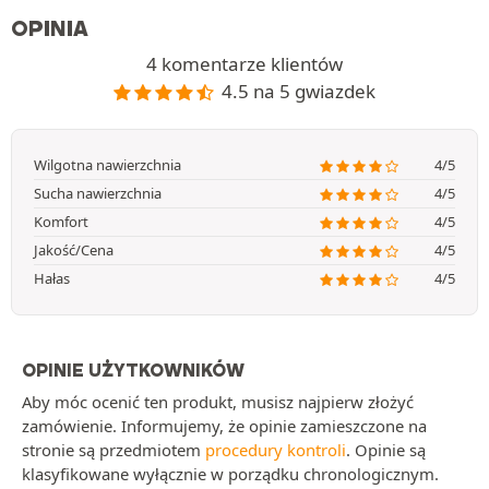
OPINIA
4 komentarze klientów
4.5 na 5 gwiazdek
Wilgotna nawierzchnia
4/5
Sucha nawierzchnia
4/5
Komfort
4/5
Jakość/Cena
4/5
Hałas
4/5
OPINIE UŻYTKOWNIKÓW
Aby móc ocenić ten produkt, musisz najpierw złożyć
zamówienie. Informujemy, że opinie zamieszczone na
stronie są przedmiotem
procedury kontroli
. Opinie są
klasyfikowane wyłącznie w porządku chronologicznym.