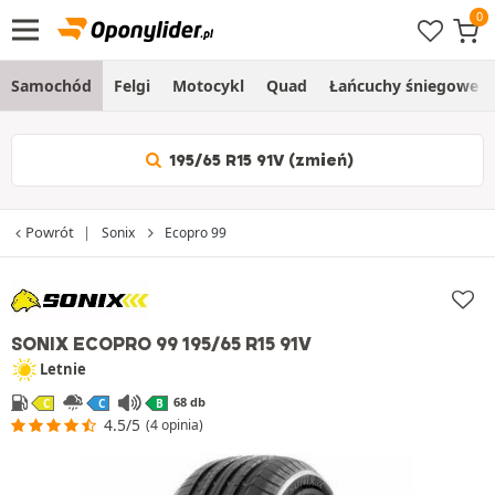
Samochód
Felgi
Motocykl
Quad
Łańcuchy śniegowe
195/65 R15 91V (zmień)
Powrót
Sonix
Ecopro 99
SONIX ECOPRO 99
195/65 R15 91V
Letnie
68 db
C
C
B
4.5/5
(4 opinia)