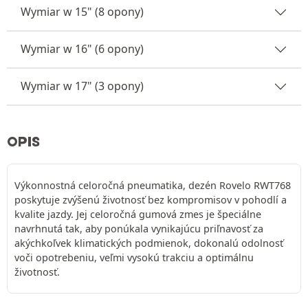
Wymiar w 15" (8 opony)
Wymiar w 16" (6 opony)
Wymiar w 17" (3 opony)
OPIS
Výkonnostná celoročná pneumatika, dezén Rovelo RWT768
poskytuje zvýšenú životnosť bez kompromisov v pohodlí a
kvalite jazdy. Jej celoročná gumová zmes je špeciálne
navrhnutá tak, aby ponúkala vynikajúcu priľnavosť za
akýchkoľvek klimatických podmienok, dokonalú odolnosť
voči opotrebeniu, veľmi vysokú trakciu a optimálnu
životnosť.