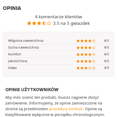
OPINIA
4 komentarze klientów
3.5 na 5 gwiazdek
Wilgotna nawierzchnia
4/5
Sucha nawierzchnia
4/5
Komfort
4/5
Jakość/Cena
4/5
Hałas
3/5
OPINIE UŻYTKOWNIKÓW
Aby móc ocenić ten produkt, musisz najpierw złożyć
zamówienie. Informujemy, że opinie zamieszczone na
stronie są przedmiotem
procedury kontroli
. Opinie są
klasyfikowane wyłącznie w porządku chronologicznym.