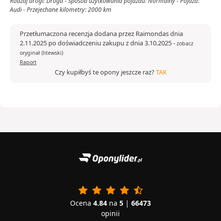
Rodzaj drogi: Droga - Sposób użytkowania pojazdu: Normalny - Pojazd:
Audi - Przejechane kilometry: 2000 km
Przetłumaczona recenzja dodana przez Raimondas dnia
2.11.2025 po doświadczeniu zakupu z dnia 3.10.2025
-
zobacz
oryginał (litewski)
Raport
Czy kupiłbyś te opony jeszcze raz?
TAK
Ocena
4.84
na
5
|
66473
opinii