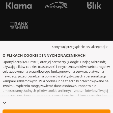
Kontynuuj przeglądanie bez akceptacji >
O PLIKACH COOKIE I INNYCH ZNACZNIKACH
Oponylider.pl (AD TYRES) oraz jej partnerzy (Google, Hotjar, Microsoft)
używają plików cookies (ciasteczek) i innych znaczników (webstorage) w
celu zapewnienia prawidłowego funkcjonowania serwisu, ułatwienia
nawigacji, przeprowadzania pomiarów statystycznych i personalizacji
kampanii reklamowych. Pliki cookie i inne znaczniki przechowywane na
Twoim urządzeniu mogą zawierać dane osobowe. Ponadto nie
umieszczamy żadnych plików cookie ani innych znaczników bez Twojej
dobrowolnej i świadomej zgody, z wyjątkiem tych, które są niezbędne
do działania witryny. Twój wybór zachowujemy przez 6 miesięcy. Możesz
wycofać swoją zgodę w dowolnym momencie, przechodząc do
strony z
plikami cookie i innymi znacznikami
. Możesz kontynuować przeglądanie