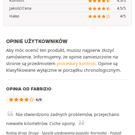
Komfort
4.5/5
Jakość/Cena
4.5/5
Hałas
4/5
OPINIE UŻYTKOWNIKÓW
Aby móc ocenić ten produkt, musisz najpierw złożyć
zamówienie. Informujemy, że opinie zamieszczone na
stronie są przedmiotem
procedury kontroli
. Opinie są
klasyfikowane wyłącznie w porządku chronologicznym.
OPINIA OD FABRIZIO
4/5
Nie stwierdzono żadnych problemów, przejechano
niewiele kilometrów. Ciche opony.
Rodzaj drogi: Droga - Sposób użytkowania pojazdu: Normalny - Pojazd: