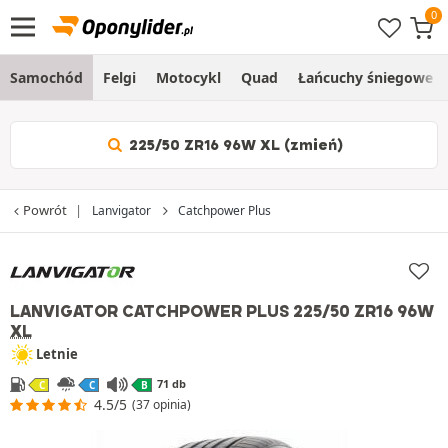
Samochód
Felgi
Motocykl
Quad
Łańcuchy śniegowe
225/50 ZR16 96W XL (zmień)
Powrót
Lanvigator
Catchpower Plus
LANVIGATOR CATCHPOWER PLUS
225/50 ZR16 96W
XL
Letnie
71 db
C
C
B
4.5/5
(37 opinia)