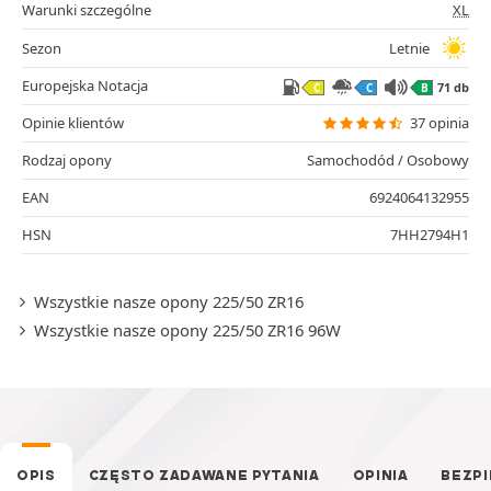
Warunki szczególne
XL
Sezon
Letnie
Europejska Notacja
71 db
C
C
B
Opinie klientów
37 opinia
Rodzaj opony
Samochodód / Osobowy
EAN
6924064132955
HSN
7HH2794H1
Wszystkie nasze opony 225/50 ZR16
Wszystkie nasze opony 225/50 ZR16 96W
OPIS
CZĘSTO ZADAWANE PYTANIA
OPINIA
BEZP