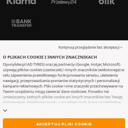
Kontynuuj przeglądanie bez akceptacji >
O PLIKACH COOKIE I INNYCH ZNACZNIKACH
Oponylider.pl (AD TYRES) oraz jej partnerzy (Google, Hotjar, Microsoft)
używają plików cookies (ciasteczek) i innych znaczników (webstorage) w
celu zapewnienia prawidłowego funkcjonowania serwisu, ułatwienia
nawigacji, przeprowadzania pomiarów statystycznych i personalizacji
kampanii reklamowych. Pliki cookie i inne znaczniki przechowywane na
Twoim urządzeniu mogą zawierać dane osobowe. Ponadto nie
umieszczamy żadnych plików cookie ani innych znaczników bez Twojej
dobrowolnej i świadomej zgody, z wyjątkiem tych, które są niezbędne
do działania witryny. Twój wybór zachowujemy przez 6 miesięcy. Możesz
wycofać swoją zgodę w dowolnym momencie, przechodząc do
strony z
plikami cookie i innymi znacznikami
. Możesz kontynuować przeglądanie
bez akceptowania plików cookie lub innych znaczników. Odmowa nie
AKCEPTUJ PLIKI COOKIE