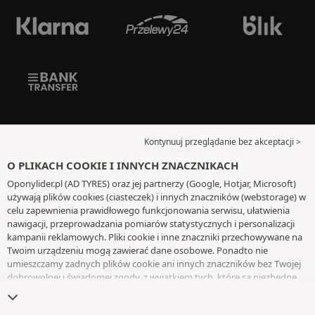
Kontynuuj przeglądanie bez akceptacji >
O PLIKACH COOKIE I INNYCH ZNACZNIKACH
Oponylider.pl (AD TYRES) oraz jej partnerzy (Google, Hotjar, Microsoft)
używają plików cookies (ciasteczek) i innych znaczników (webstorage) w
celu zapewnienia prawidłowego funkcjonowania serwisu, ułatwienia
nawigacji, przeprowadzania pomiarów statystycznych i personalizacji
kampanii reklamowych. Pliki cookie i inne znaczniki przechowywane na
Twoim urządzeniu mogą zawierać dane osobowe. Ponadto nie
umieszczamy żadnych plików cookie ani innych znaczników bez Twojej
dobrowolnej i świadomej zgody, z wyjątkiem tych, które są niezbędne
do działania witryny. Twój wybór zachowujemy przez 6 miesięcy. Możesz
wycofać swoją zgodę w dowolnym momencie, przechodząc do
strony z