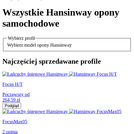
Wszystkie Hansinway opony
samochodowe
Wybierz profil
Wybierz model opony Hansinway
Najczęściej sprzedawane profile
Focus H/T
Począwszy od
264,59
zł
Podgląd
FocusMax05
2 opinia