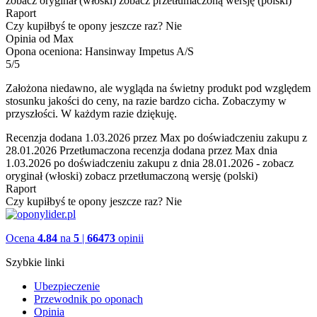
zobacz oryginał (włoski)
zobacz przetłumaczoną wersję (polski)
Raport
Czy kupiłbyś te opony jeszcze raz?
Nie
Opinia od Max
Opona oceniona: Hansinway Impetus A/S
5/5
Założona niedawno, ale wygląda na świetny produkt pod względem
stosunku jakości do ceny, na razie bardzo cicha. Zobaczymy w
przyszłości. W każdym razie dziękuję.
Recenzja dodana 1.03.2026 przez Max po doświadczeniu zakupu z
28.01.2026
Przetłumaczona recenzja dodana przez Max dnia
1.03.2026 po doświadczeniu zakupu z dnia 28.01.2026
-
zobacz
oryginał (włoski)
zobacz przetłumaczoną wersję (polski)
Raport
Czy kupiłbyś te opony jeszcze raz?
Nie
Ocena
4.84
na
5
|
66473
opinii
Szybkie linki
Ubezpieczenie
Przewodnik po oponach
Opinia