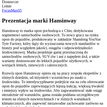
Dostawcze
Letnie
FocusMax05
Prezentacja marki Hansinway
Hansinway to marka opon pochodząca z Chin, dedykowana
segmentowi samochodów osobowych. To nowy gracz na rynku
opon do pojazdów, produkowany w zakładzie Shandong YouYue
Tyre Factory, który dąży do wyznaczania nowych standardów w
branży pod względem jakości, osiągów i odpowiedzialności
środowiskowej. Marka projektuje gamę przeznaczoną do
samochodów osobowych, SUV-ów i aut z napędem 4x4, a także
warianty dostosowane do lekkich pojazdów użytkowych, w
wersjach letnich, zimowych i całorocznych.
Rozwój opon Hansinway opiera się na pracy zespołu ekspertów z
różnych dziedzin, od inżynierii i wzornictwa po nauki o
środowisku. To interdyscyplinarne podejście ma na celu oferowanie
opon do pojazdów zapewniających lepszą trakcję, większą trwałość
i mniejszy wpływ na środowisko. Aby zagwarantować stałe osiągi
niezależnie od warunków, gama została poddana szczegółowym
testom na różnych nawierzchniach i w różnych warunkach
klimatycznych, aby zapewnić niezawodne zachowanie zarówno na