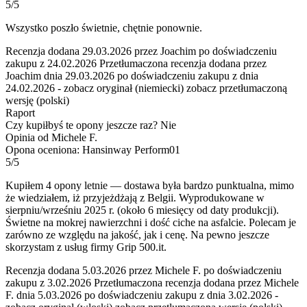
5/5
Wszystko poszło świetnie, chętnie ponownie.
Recenzja dodana 29.03.2026 przez Joachim po doświadczeniu
zakupu z 24.02.2026
Przetłumaczona recenzja dodana przez
Joachim dnia 29.03.2026 po doświadczeniu zakupu z dnia
24.02.2026
-
zobacz oryginał (niemiecki)
zobacz przetłumaczoną
wersję (polski)
Raport
Czy kupiłbyś te opony jeszcze raz?
Nie
Opinia od Michele F.
Opona oceniona: Hansinway Perform01
5/5
Kupiłem 4 opony letnie — dostawa była bardzo punktualna, mimo
że wiedziałem, iż przyjeżdżają z Belgii. Wyprodukowane w
sierpniu/wrześniu 2025 r. (około 6 miesięcy od daty produkcji).
Świetne na mokrej nawierzchni i dość ciche na asfalcie. Polecam je
zarówno ze względu na jakość, jak i cenę. Na pewno jeszcze
skorzystam z usług firmy Grip 500.it.
Recenzja dodana 5.03.2026 przez Michele F. po doświadczeniu
zakupu z 3.02.2026
Przetłumaczona recenzja dodana przez Michele
F. dnia 5.03.2026 po doświadczeniu zakupu z dnia 3.02.2026
-