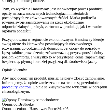
suchej, jak i mokrej drodze.
Tym, co wyróżnia Hansinway, jest innowacyjny proces produkcji
oparty na zaawansowanych technologiach i materiałach
pochodzących ze zrównoważonych źródeł. Marka podkreśla
również swoje zaangażowanie na rzecz ekologicznie
odpowiedzialnych praktyk, zarówno w produkcji, jak i w swoim
ogólnym podejściu.
Pozycjonowana w segmencie ekonomicznym, Hansinway kieruje
swoją ofertę do kierowców poszukujących niezawodnego
rozwiązania do codziennych dojazdów. Jej opony do pojazdów
łączą stabilne prowadzenie, zrównoważoną przyczepność i dobry
poziom komfortu, a wszystko to w przystępnej cenie, zapewniając
bezpieczną, płynną i bardziej przyjazną dla środowiska jazdę.
Opinie klientów
Aby móc ocenić ten produkt, musisz najpierw złożyć zamówienie.
Informujemy, że opinie zamieszczone na stronie są przedmiotem
procedury kontroli
. Opinie są klasyfikowane wyłącznie w porządku
chronologicznym.
Opinia od Brutkieke
Opona oceniona: Hansinway FocusMax05