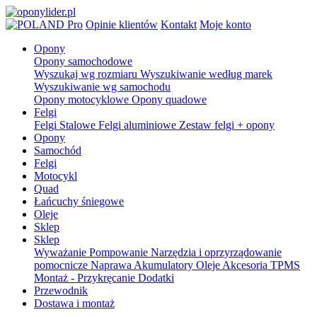
Pro
Opinie klientów
Kontakt
Moje konto
Opony
Opony samochodowe
Wyszukaj wg rozmiaru
Wyszukiwanie według marek
Wyszukiwanie wg samochodu
Opony motocyklowe
Opony quadowe
Felgi
Felgi Stalowe
Felgi aluminiowe
Zestaw felgi + opony
Opony
Samochód
Felgi
Motocykl
Quad
Łańcuchy śniegowe
Oleje
Sklep
Sklep
Wyważanie
Pompowanie
Narzędzia i oprzyrządowanie
pomocnicze
Naprawa
Akumulatory
Oleje
Akcesoria
TPMS
Montaż - Przykręcanie
Dodatki
Przewodnik
Dostawa i montaż