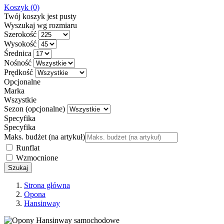
Koszyk
(0)
Twój koszyk jest pusty
Wyszukaj wg rozmiaru
Szerokość
Wysokość
Średnica
Nośność
Prędkość
Opcjonalne
Marka
Wszystkie
Sezon
(opcjonalne)
Specyfika
Specyfika
Maks. budżet (na artykuł)
Runflat
Wzmocnione
Szukaj
Strona główna
Opona
Hansinway