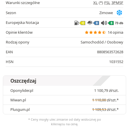
Warunki szczególne
XL
(*)
FSL
3PMSF
Sezon
Zimowe
Europejska Notacja
73 db
C
B
B
Opinie klientów
14 opinia
Rodzaj opony
Samochodód / Osobowy
EAN
8808563572628
HSN
1031552
Oszczędzaj
Oponylider.pl
1 100,79
zł
/szt.
Miwan.pl
1 110,00
zł
/szt.*
Plusgum.pl
1 109,53
zł
/szt.*
* Ceny mogły ulec zmianie od daty widocznej po
kliknięciu na cenę.