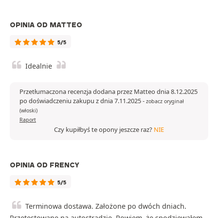
OPINIA OD MATTEO
5/5
Idealnie
Przetłumaczona recenzja dodana przez Matteo dnia 8.12.2025
po doświadczeniu zakupu z dnia 7.11.2025
-
zobacz oryginał
(włoski)
Raport
Czy kupiłbyś te opony jeszcze raz?
NIE
OPINIA OD FRENCY
5/5
Terminowa dostawa. Założone po dwóch dniach.
Przetestowane na autostradzie. Powiem, że spodziewałem