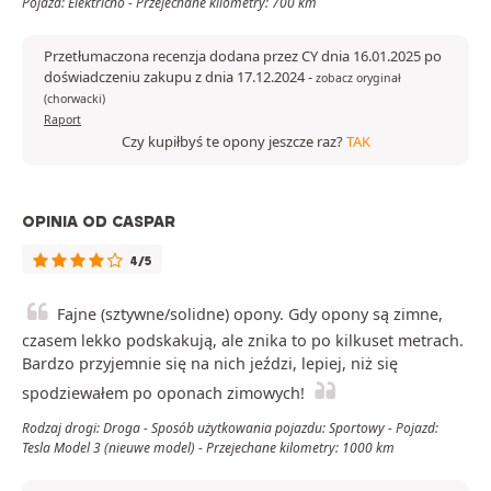
Pojazd: Električno - Przejechane kilometry: 700 km
Przetłumaczona recenzja dodana przez CY dnia 16.01.2025 po
doświadczeniu zakupu z dnia 17.12.2024
-
zobacz oryginał
(chorwacki)
Raport
Czy kupiłbyś te opony jeszcze raz?
TAK
OPINIA OD CASPAR
4/5
Fajne (sztywne/solidne) opony. Gdy opony są zimne,
czasem lekko podskakują, ale znika to po kilkuset metrach.
Bardzo przyjemnie się na nich jeździ, lepiej, niż się
spodziewałem po oponach zimowych!
Rodzaj drogi: Droga - Sposób użytkowania pojazdu: Sportowy - Pojazd:
Tesla Model 3 (nieuwe model) - Przejechane kilometry: 1000 km