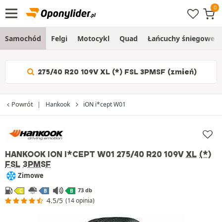
Samochód
Felgi
Motocykl
Quad
Łańcuchy śniegowe
275/40 R20 109V XL (*) FSL 3PMSF (zmień)
Powrót
Hankook
iON i*cept W01
HANKOOK ION I*CEPT W01
275/40 R20 109V
XL
(*)
FSL
3PMSF
Zimowe
73 db
C
B
B
4.5/5
(14 opinia)