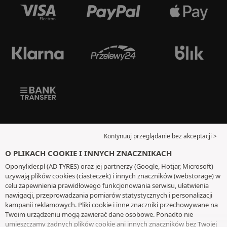
Kontynuuj przeglądanie bez akceptacji >
O PLIKACH COOKIE I INNYCH ZNACZNIKACH
Oponylider.pl (AD TYRES) oraz jej partnerzy (Google, Hotjar, Microsoft)
używają plików cookies (ciasteczek) i innych znaczników (webstorage) w
celu zapewnienia prawidłowego funkcjonowania serwisu, ułatwienia
nawigacji, przeprowadzania pomiarów statystycznych i personalizacji
kampanii reklamowych. Pliki cookie i inne znaczniki przechowywane na
Twoim urządzeniu mogą zawierać dane osobowe. Ponadto nie
umieszczamy żadnych plików cookie ani innych znaczników bez Twojej