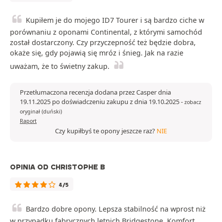
Kupiłem je do mojego ID7 Tourer i są bardzo ciche w
porównaniu z oponami Continental, z którymi samochód
został dostarczony. Czy przyczepność też będzie dobra,
okaże się, gdy pojawią się mróz i śnieg. Jak na razie
uważam, że to świetny zakup.
Przetłumaczona recenzja dodana przez Casper dnia
19.11.2025 po doświadczeniu zakupu z dnia 19.10.2025
-
zobacz
oryginał (duński)
Raport
Czy kupiłbyś te opony jeszcze raz?
NIE
OPINIA OD CHRISTOPHE B
4/5
Bardzo dobre opony. Lepsza stabilność na wprost niż
w przypadku fabrycznych letnich Bridgestone. Komfort