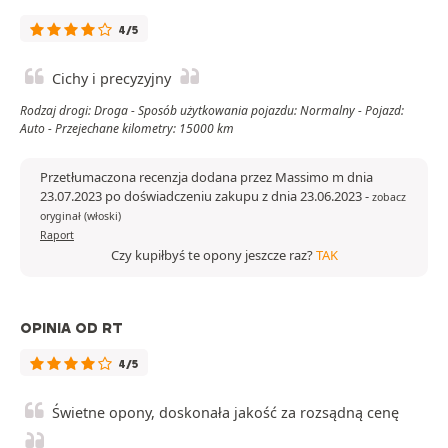
4/5
Cichy i precyzyjny
Rodzaj drogi: Droga - Sposób użytkowania pojazdu: Normalny - Pojazd:
Auto - Przejechane kilometry: 15000 km
Przetłumaczona recenzja dodana przez Massimo m dnia
23.07.2023 po doświadczeniu zakupu z dnia 23.06.2023
-
zobacz
oryginał (włoski)
Raport
Czy kupiłbyś te opony jeszcze raz?
TAK
OPINIA OD RT
4/5
Świetne opony, doskonała jakość za rozsądną cenę