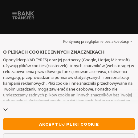
Kontynuuj przeglądanie bez akceptacji >
O PLIKACH COOKIE I INNYCH ZNACZNIKACH
Oponylider.pl (AD TYRES) oraz jej partnerzy (Google, Hotjar, Microsoft)
używają plików cookies (ciasteczek) i innych znaczników (webstorage) w
celu zapewnienia prawidłowego funkcjonowania serwisu, ułatwienia
nawigacji, przeprowadzania pomiarów statystycznych i personalizacji
kampanii reklamowych. Pliki cookie i inne znaczniki przechowywane na
Twoim urządzeniu mogą zawierać dane osobowe. Ponadto nie
umieszczamy żadnych plików cookie ani innych znaczników bez Twojej
dobrowolnej i świadomej zgody, z wyjątkiem tych, które są niezbędne
do działania witryny. Twój wybór zachowujemy przez 6 miesięcy. Możesz
wycofać swoją zgodę w dowolnym momencie, przechodząc do
strony z
plikami cookie i innymi znacznikami
. Możesz kontynuować przeglądanie
bez akceptowania plików cookie lub innych znaczników. Odmowa nie
AKCEPTUJ PLIKI COOKIE
wyklucza dostępu do usług AD TYRES. Aby uzyskać więcej informacji,
zapraszamy do odwiedzenia
strony z plikami cookie i innymi