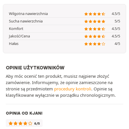
Wilgotna nawierzchnia
4.5/5
Sucha nawierzchnia
5/5
Komfort
4.5/5
Jakość/Cena
4.5/5
Hałas
4/5
OPINIE UŻYTKOWNIKÓW
Aby móc ocenić ten produkt, musisz najpierw złożyć
zamówienie. Informujemy, że opinie zamieszczone na
stronie są przedmiotem
procedury kontroli
. Opinie są
klasyfikowane wyłącznie w porządku chronologicznym.
OPINIA OD KJANI
4/5