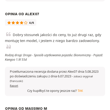
OPINIA OD ALEX07
4/5
Dobry stosunek jakości do ceny, to już drugi raz, gdy
montuję ten model, i jestem z niego bardzo zadowolony.
Rodzaj drogi: Droga - Sposób użytkowania pojazdu: Ekonomiczny - Pojazd:
Kangoo 1.9l 55d
Przetłumaczona recenzja dodana przez Alex07 dnia 5.08.2023
po doświadczeniu zakupu z dnia 6.07.2023
-
zobacz oryginał
(francuski)
Raport
Czy kupiłbyś te opony jeszcze raz?
TAK
OPINIA OD MASSIMO M